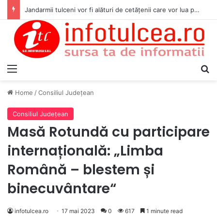
Jandarmii tulceni vor fi alături de cetățenii care vor lua parte la Festivalul Folk Țestos
Menu
S
Home
/
Consiliul Judeţean
Consiliul Judeţean
Masă Rotundă cu participare
internațională: „Limba
Română – blestem și
binecuvântare“
infotulcea.ro
17 mai 2023
0
617
1 minute read