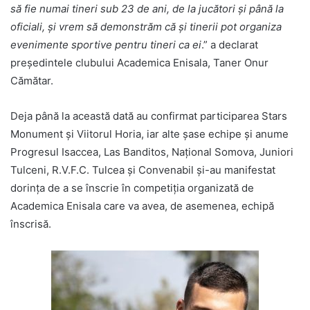
să fie numai tineri sub 23 de ani, de la jucători şi până la
oficiali, şi vrem să demonstrăm că şi tinerii pot organiza
evenimente sportive pentru tineri ca ei
.” a declarat
preşedintele clubului Academica Enisala, Taner Onur
Cămătar.
Deja până la această dată au confirmat participarea Stars
Monument şi Viitorul Horia, iar alte şase echipe şi anume
Progresul Isaccea, Las Banditos, Naţional Somova, Juniori
Tulceni, R.V.F.C. Tulcea şi Convenabil şi-au manifestat
dorinţa de a se înscrie în competiţia organizată de
Academica Enisala care va avea, de asemenea, echipă
înscrisă.