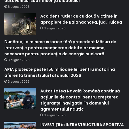
autovehicul sub influența alcoolului
6 august 2026
Accident rutier cu cu două victime în
apropiere de Balanacncea, jud. Tulcea
3 august 2026
Dunărea, la minime istorice fără precedent Măsuri de
intervenție pentru menținerea debitelor minime,
necesare pentru producția de energie nucleară
3 august 2026
APIA plătește peste 155 milioane lei pentru motorina
aferentă trimestrului I al anului 2026
3 august 2026
Autoritatea Navală Română continuă
acțiunile de control pentru creșterea
siguranței navigației în domeniul
agrementului nautic
3 august 2026
INVESTIȚII în INFRASTRUCTURA SPORTIVĂ