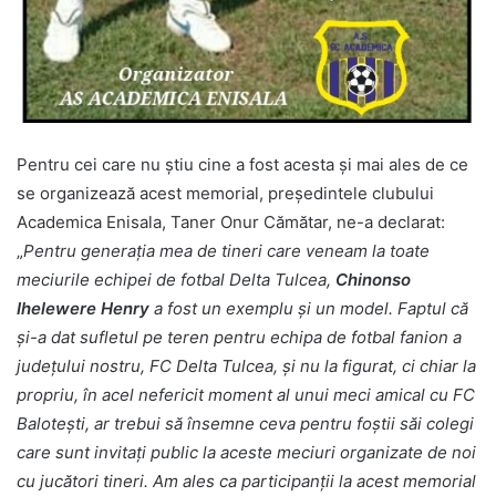
Pentru cei care nu ştiu cine a fost acesta şi mai ales de ce
se organizează acest memorial, preşedintele clubului
Academica Enisala, Taner Onur Cămătar, ne-a declarat:
„
Pentru generaţia mea de tineri care veneam la toate
meciurile echipei de fotbal Delta Tulcea,
Chinonso
Ihelewere Henry
a fost un exemplu şi un model. Faptul că
şi-a dat sufletul pe teren pentru echipa de fotbal fanion a
judeţului nostru, FC Delta Tulcea, şi nu la figurat, ci chiar la
propriu, în acel nefericit moment al unui meci amical cu FC
Baloteşti, ar trebui să însemne ceva pentru foştii săi colegi
care sunt invitaţi public la aceste meciuri organizate de noi
cu jucători tineri. Am ales ca participanţii la acest memorial