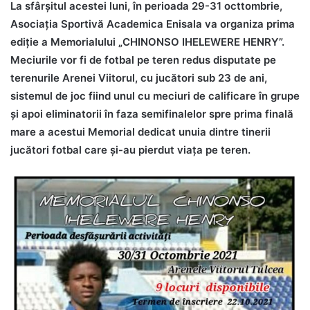
La sfârşitul acestei luni, în perioada 29-31 octtombrie,
Asociaţia Sportivă Academica Enisala va organiza prima
ediţie a Memorialului „CHINONSO IHELEWERE HENRY”.
Meciurile vor fi de fotbal pe teren redus disputate pe
terenurile Arenei Viitorul, cu jucători sub 23 de ani,
sistemul de joc fiind unul cu meciuri de calificare în grupe
şi apoi eliminatorii în faza semifinalelor spre prima finală
mare a acestui Memorial dedicat unuia dintre tinerii
jucători fotbal care şi-au pierdut viaţa pe teren.