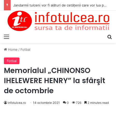
Jandarmii tulceni vor fi alături de cetățenii care vor lua parte la Festivalul Folk Țestos
Menu
S
Home
/
Fotbal
Fotbal
Memorialul „CHINONSO
IHELEWERE HENRY” la sfârşit
de octombrie
infotulcea.ro
14 octombrie 2021
0
726
2 minutes read