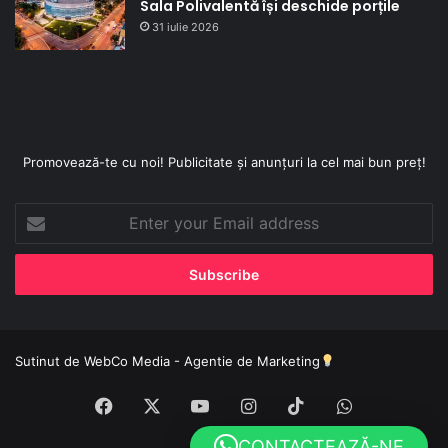
Sala Polivalentă își deschide porțile
31 iulie 2026
Promovează-te cu noi! Publicitate și anunțuri la cel mai bun preț!
Enter
your
Email
address
Sutinut de
WebCo Media - Agentie de Marketing
Facebook
X
YouTube
Instagram
TikTok
WhatsApp
CONTACTEAZĂ-NE