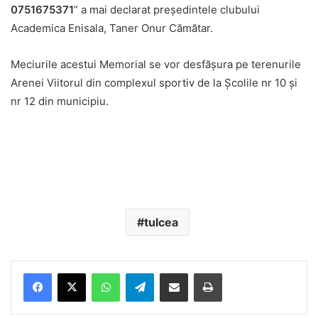
0751675371
” a mai declarat preşedintele clubului
Academica Enisala, Taner Onur Cămătar.
Meciurile acestui Memorial se vor desfăşura pe terenurile
Arenei Viitorul din complexul sportiv de la Şcolile nr 10 şi
nr 12 din municipiu.
tulcea
Facebook
X
WhatsApp
Telegram
Share via Email
Print