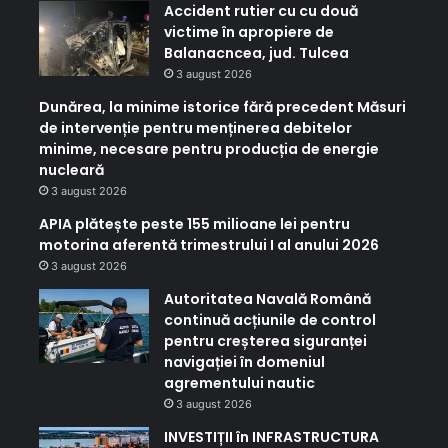
Accident rutier cu cu două
victime în apropiere de
Balanacncea, jud. Tulcea
3 august 2026
Dunărea, la minime istorice fără precedent Măsuri
de intervenție pentru menținerea debitelor
minime, necesare pentru producția de energie
nucleară
3 august 2026
APIA plătește peste 155 milioane lei pentru
motorina aferentă trimestrului I al anului 2026
3 august 2026
Autoritatea Navală Română
continuă acțiunile de control
pentru creșterea siguranței
navigației în domeniul
agrementului nautic
3 august 2026
INVESTIȚII în INFRASTRUCTURA