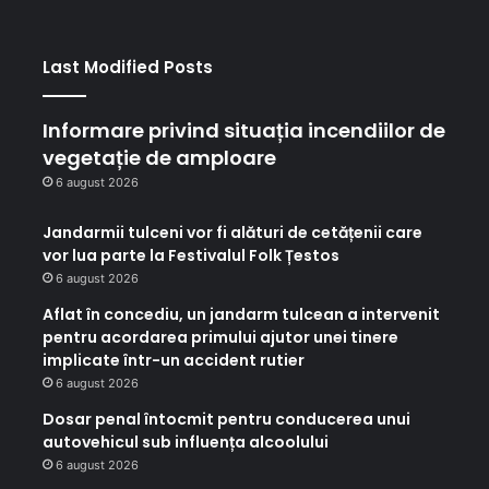
Last Modified Posts
Informare privind situația incendiilor de
vegetație de amploare
6 august 2026
Jandarmii tulceni vor fi alături de cetățenii care
vor lua parte la Festivalul Folk Țestos
6 august 2026
Aflat în concediu, un jandarm tulcean a intervenit
pentru acordarea primului ajutor unei tinere
implicate într-un accident rutier
6 august 2026
Dosar penal întocmit pentru conducerea unui
autovehicul sub influența alcoolului
6 august 2026