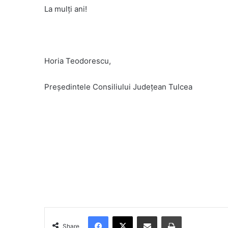
La mulţi ani!
Horia Teodorescu,
Președintele Consiliului Județean Tulcea
Facebook
X
Share via Email
Print
Share