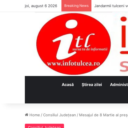
joi, august 6 2026
Breaking News
Jandarmii tulceni vo
Acasă
Ştirea zilei
Administ
Home
/
Consiliul Judeţean
/
Mesajul de 8 Martie al preș
Consiliul Judeţean