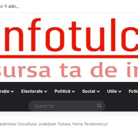
r fi alături de cetățenii care vor lua parte la Festivalul Folk Țestos
raţie
Electorale
Politică
Social
Utile
Fotb
Search
for
edintelui Consiliului Județean Tulcea, Horia Teodorescu!