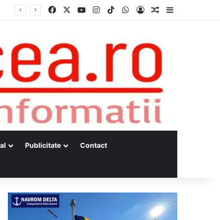
Facebook
X
YouTube
Instagram
TikTok
WhatsApp
Log In
Random Article
Sidebar
al
Publicitate
Contact