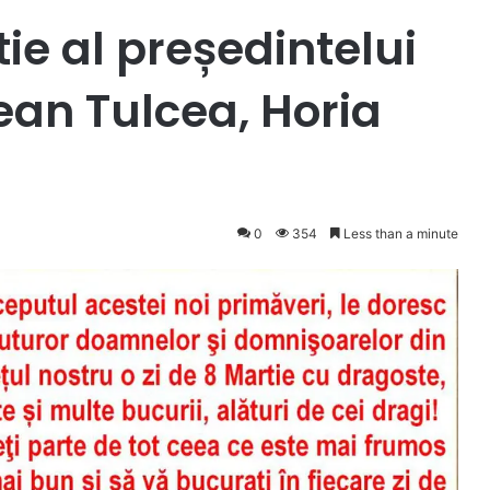
ie al președintelui
ean Tulcea, Horia
0
354
Less than a minute