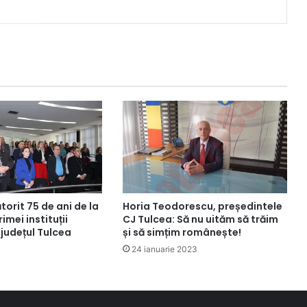
torit 75 de ani de la
Horia Teodorescu, președintele
rimei instituții
CJ Tulcea: Să nu uităm să trăim
n județul Tulcea
și să simțim românește!
24 ianuarie 2023