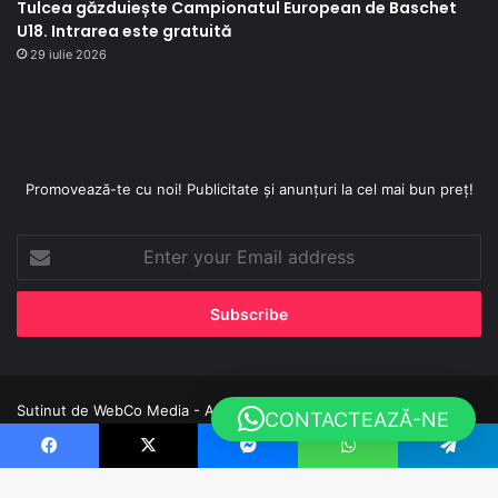
Tulcea găzduiește Campionatul European de Baschet
U18. Intrarea este gratuită
29 iulie 2026
Promovează-te cu noi! Publicitate și anunțuri la cel mai bun preț!
Enter
your
Email
address
Sutinut de
WebCo Media - Agentie de Marketing
CONTACTEAZĂ-NE
Facebook
X
YouTube
Instagram
TikTok
WhatsApp
Facebook
X
Messenger
WhatsApp
Telegram