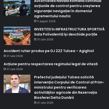
Autoritatea Navală Română continuă
acțiunile de control pentru creșterea
siguranței navigației în domeniul
agrementului nautic
3 august 2026
INVESTIȚII în INFRASTRUCTURA SPORTIVĂ
Sala Polivalentă își deschide porțile
31 iulie 2026
Accident rutier produs pe DJ 222 Tulcea – Agighiol
31 iulie 2026
Acțiune pentru respectarea regimului legal de viteză
31 iulie 2026
Prefectul județului Tulcea solicită
intervenția Corpului de Control al Prim-
ministrului pentru verificarea
activităților agricole din Rezervația
Biosferei Delta Dunării
31 iulie 2026