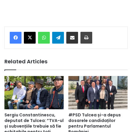
Facebook
X
WhatsApp
Telegram
Share via Email
Print
Related Articles
Sergiu Constantinescu,
#PSD Tulcea și-a depus
deputat de Tulcea: ”TVA-ul
dosarele candidaților
și subvențiile trebuie să fie
pentru Parlamentul
echitabile pentru toți
României