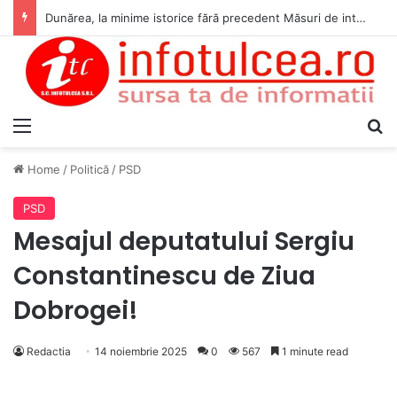
Dunărea, la minime istorice fără precedent Măsuri de intervenție pentru menținerea debitelor minime, necesare pentru producția de energie nucleară
Menu
S
Home
/
Politică
/
PSD
PSD
Mesajul deputatului Sergiu
Constantinescu de Ziua
Dobrogei!
Redactia
14 noiembrie 2025
0
567
1 minute read