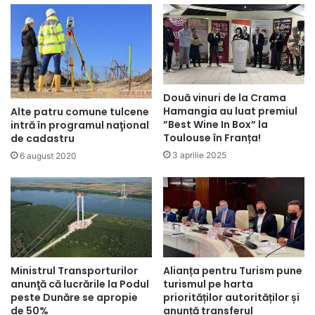
Două vinuri de la Crama
Hamangia au luat premiul
Alte patru comune tulcene
”Best Wine In Box” la
intră în programul naţional
Toulouse în Franța!
de cadastru
3 aprilie 2025
6 august 2020
Ministrul Transporturilor
Alianța pentru Turism pune
anunţă că lucrările la Podul
turismul pe harta
peste Dunăre se apropie
priorităților autorităților și
de 50%
anunță transferul