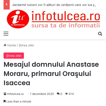
Jandarmii tulceni vor fi alături de cetățenii care vor lua parte la Festivalul Folk Țestos
Menu
S
Home
/
Ştirea zilei
Ştirea zilei
Mesajul domnului Anastase
Moraru, primarul Oraşului
Isaccea
infotulcea.ro
1 decembrie 2020
0
414
Less than a minute