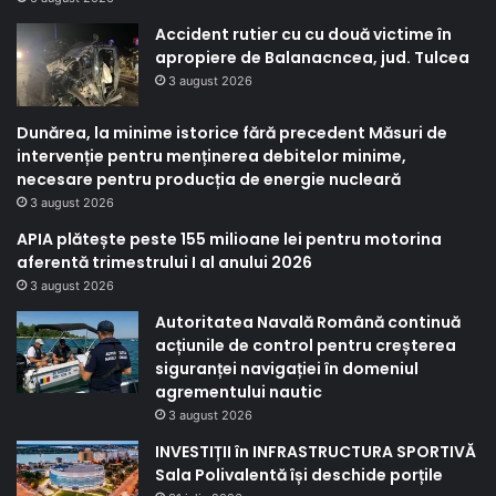
Accident rutier cu cu două victime în
apropiere de Balanacncea, jud. Tulcea
3 august 2026
Dunărea, la minime istorice fără precedent Măsuri de
intervenție pentru menținerea debitelor minime,
necesare pentru producția de energie nucleară
3 august 2026
APIA plătește peste 155 milioane lei pentru motorina
aferentă trimestrului I al anului 2026
3 august 2026
Autoritatea Navală Română continuă
acțiunile de control pentru creșterea
siguranței navigației în domeniul
agrementului nautic
3 august 2026
INVESTIȚII în INFRASTRUCTURA SPORTIVĂ
Sala Polivalentă își deschide porțile