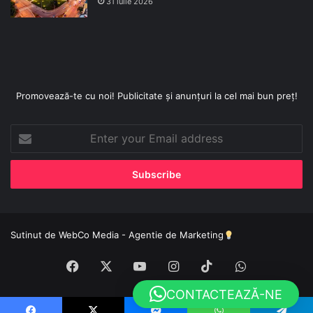
31 iulie 2026
Promovează-te cu noi! Publicitate și anunțuri la cel mai bun preț!
Enter
your
Email
address
Sutinut de
WebCo Media - Agentie de Marketing
Facebook
X
YouTube
Instagram
TikTok
WhatsApp
CONTACTEAZĂ-NE