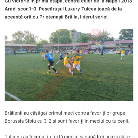
Cu victorie în prima etapă, contra celor de la Napoli 2013
Arad, scor 1-0, Pescărușul Luxury Tulcea joacă de la
această oră cu Prietenașii Brăila, liderul seriei
.
Brăilenii au câștigat primul meci contra favoriților grupei
Borussia Sibiu cu 3-2 și sunt favoriți in meciul cu tulcenii.
Tulcenii au început în forță meciul și după trei ocazii clare