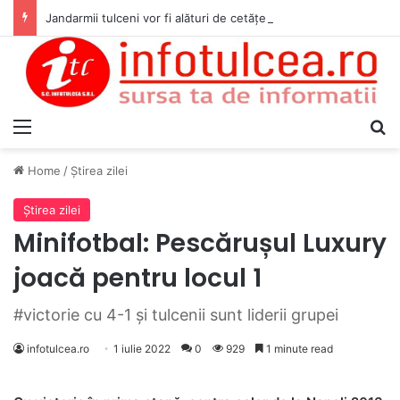
Jandarmii tulceni vor fi alături de cetățenii care vor lua parte la Festivalul Folk Țestos
Menu
S
Home
/
Ştirea zilei
Ştirea zilei
Minifotbal: Pescărușul Luxury
joacă pentru locul 1
#victorie cu 4-1 și tulcenii sunt liderii grupei
infotulcea.ro
1 iulie 2022
0
929
1 minute read