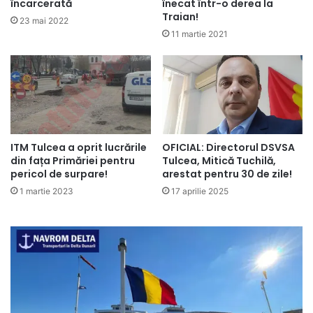
încarcerată
înecat într-o derea la
Traian!
23 mai 2022
11 martie 2021
ITM Tulcea a oprit lucrările
OFICIAL: Directorul DSVSA
din fața Primăriei pentru
Tulcea, Mitică Tuchilă,
pericol de surpare!
arestat pentru 30 de zile!
1 martie 2023
17 aprilie 2025