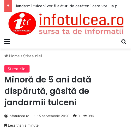
Jandarmii tulceni vor fi alături de cetățenii care vor lua parte la Festivalul Folk Țestos
Menu
S
Home
/
Ştirea zilei
Ştirea zilei
Minoră de 5 ani dată
dispărută, găsită de
jandarmii tulceni
infotulcea.ro
15 septembrie 2020
0
986
Less than a minute