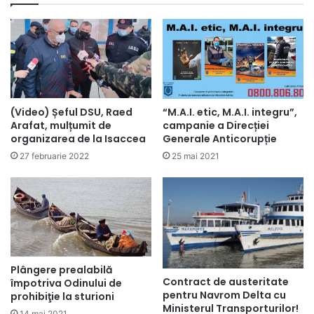
(Video) Șeful DSU, Raed
“M.A.I. etic, M.A.I. integru”,
Arafat, mulțumit de
campanie a Direcției
organizarea de la Isaccea
Generale Anticorupție
27 februarie 2022
25 mai 2021
Plângere prealabilă
Contract de austeritate
împotriva Odinului de
pentru Navrom Delta cu
prohibiţie la sturioni
Ministerul Transporturilor!
14 mai 2021