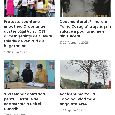
Proteste spontane
Documentarul „Filmul alu
împotriva Ordonanței
Toma Caragiu” a ajuns și în
austerității! Avizul CES
sala ce îi poartă numele
duce în ședință de Guvern
din Tulcea!
tăierile de venituri ale
20 februarie 2026
bugetarilor
30 iunie 2025
S-a semnat contractul
Accident mortal la
pentru lucrările de
Topolog! Victima e
cadastrare a Deltei
angajata APIA
Dunării!
14 aprilie 2021