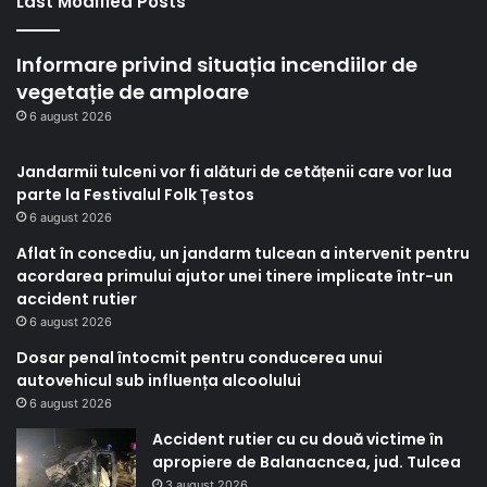
Last Modified Posts
Informare privind situația incendiilor de
vegetație de amploare
6 august 2026
Jandarmii tulceni vor fi alături de cetățenii care vor lua
parte la Festivalul Folk Țestos
6 august 2026
Aflat în concediu, un jandarm tulcean a intervenit pentru
acordarea primului ajutor unei tinere implicate într-un
accident rutier
6 august 2026
Dosar penal întocmit pentru conducerea unui
autovehicul sub influența alcoolului
6 august 2026
Accident rutier cu cu două victime în
apropiere de Balanacncea, jud. Tulcea
3 august 2026