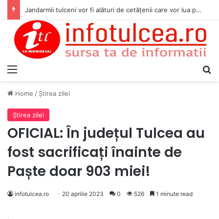
Jandarmii tulceni vor fi alături de cetățenii care vor lua parte la Festivalul Folk Țestos
Menu
S
Home
/
Ştirea zilei
Ştirea zilei
OFICIAL: În județul Tulcea au
fost sacrificați înainte de
Paște doar 903 miei!
infotulcea.ro
20 aprilie 2023
0
526
1 minute read