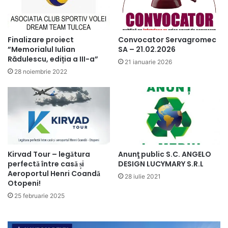
Finalizare proiect
Convocator Servagromec
”Memorialul Iulian
SA – 21.02.2026
Rădulescu, ediția a III-a”
21 ianuarie 2026
28 noiembrie 2022
Kirvad Tour – legătura
Anunţ public S.C. ANGELO
perfectă între casă și
DESIGN LUCYMARY S.R.L
Aeroportul Henri Coandă
28 iulie 2021
Otopeni!
25 februarie 2025