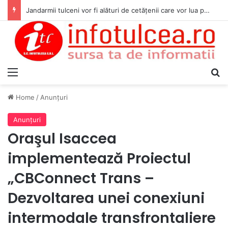
Jandarmii tulceni vor fi alături de cetățenii care vor lua parte la Festivalul Folk Țestos
Menu
S
Home
/
Anunţuri
Anunţuri
Oraşul Isaccea
implementează Proiectul
„CBConnect Trans –
Dezvoltarea unei conexiuni
intermodale transfrontaliere