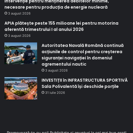
intervenție pentru menținerea debitelor minime,
necesare pentru producția de energie nucleară
3 august 2026
APIA plătește peste 155 milioane lei pentru motorina
aferentă trimestrului I al anului 2026
3 august 2026
Autoritatea Navală Română continuă
acțiunile de control pentru creșterea
siguranței navigației în domeniul
agrementului nautic
3 august 2026
INVESTIȚII în INFRASTRUCTURA SPORTIVĂ
Sala Polivalentă își deschide porțile
31 iulie 2026
Promovează-te cu noi! Publicitate și anunțuri la cel mai bun preț!