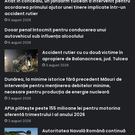
Aflat în concediu, un jandarm tulcean a intervenit pentru
acordarea primului ajutor unei tinere implicate într-un
accident rutier
6 august 2026
Dosar penal întocmit pentru conducerea unui
autovehicul sub influența alcoolului
6 august 2026
Accident rutier cu cu două victime în
apropiere de Balanacncea, jud. Tulcea
3 august 2026
Dunărea, la minime istorice fără precedent Măsuri de
intervenție pentru menținerea debitelor minime,
necesare pentru producția de energie nucleară
3 august 2026
APIA plătește peste 155 milioane lei pentru motorina
aferentă trimestrului I al anului 2026
3 august 2026
Autoritatea Navală Română continuă