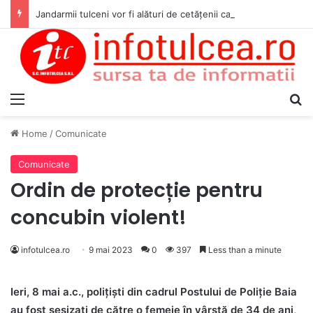
Jandarmii tulceni vor fi alături de cetățenii care vor lua parte la Festivalul Folk Țestos
Menu
S
Home
/
Comunicate
Comunicate
Ordin de protecție pentru
concubin violent!
infotulcea.ro
9 mai 2023
0
397
Less than a minute
Ieri, 8 mai a.c., polițiști din cadrul Postului de Poliție Baia
au fost sesizați de către o femeie în vârstă de 34 de ani,