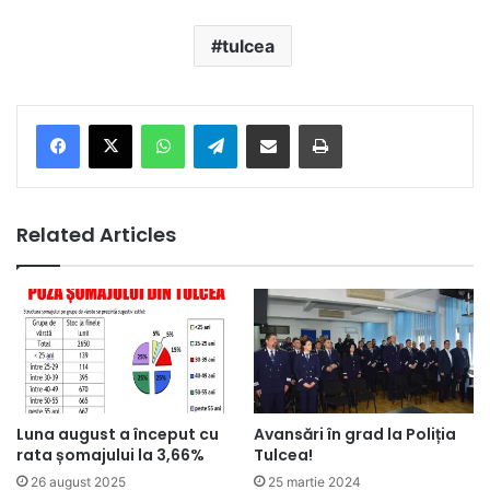
tulcea
Facebook
X
WhatsApp
Telegram
Share via Email
Print
Related Articles
Luna august a început cu
Avansări în grad la Poliția
rata șomajului la 3,66%
Tulcea!
26 august 2025
25 martie 2024