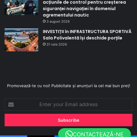
acțiunile de control pentru creșterea
siguranței navigației în domeniul
agrementului nautic
3 august 2026
INVESTIȚII în INFRASTRUCTURA SPORTIVĂ
Sala Polivalentă își deschide porțile
31 iulie 2026
Promovează-te cu noi! Publicitate și anunțuri la cel mai bun preț!
Enter
your
Email
address
CONTACTEAZĂ-NE