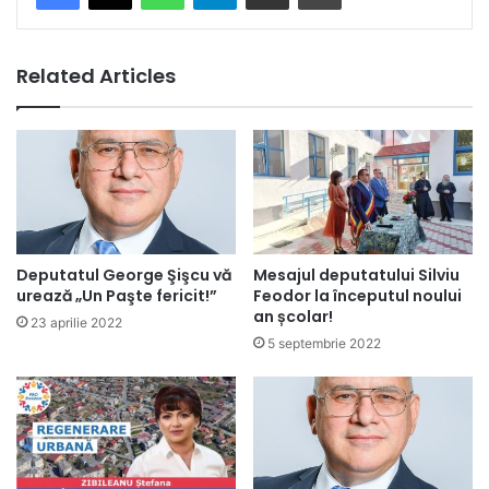
Related Articles
Deputatul George Şişcu vă
Mesajul deputatului Silviu
urează „Un Paşte fericit!”
Feodor la începutul noului
an școlar!
23 aprilie 2022
5 septembrie 2022