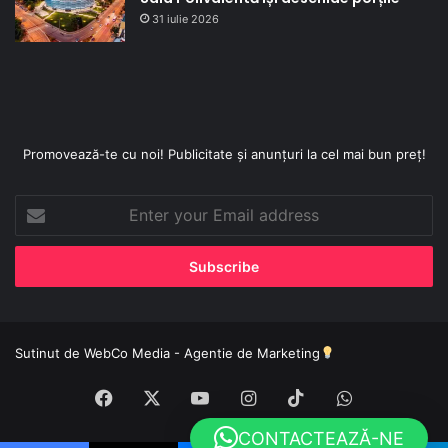
31 iulie 2026
Promovează-te cu noi! Publicitate și anunțuri la cel mai bun preț!
Enter
your
Email
address
Sutinut de
WebCo Media - Agentie de Marketing
Facebook
X
YouTube
Instagram
TikTok
WhatsApp
CONTACTEAZĂ-NE