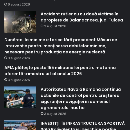
6 august 2026
Accident rutier cu cu două victime în
apropiere de Balanacncea, jud. Tulcea
3 august 2026
Dunărea, la minime istorice fără precedent Măsuri de
intervenție pentru menținerea debitelor minime,
necesare pentru producția de energie nucleară
3 august 2026
APIA plătește peste 155 milioane lei pentru motorina
aferentă trimestrului I al anului 2026
3 august 2026
Autoritatea Navală Română continuă
acțiunile de control pentru creșterea
siguranței navigației în domeniul
agrementului nautic
3 august 2026
INVESTIȚII în INFRASTRUCTURA SPORTIVĂ
Sala Polivalentă își deschide porțile