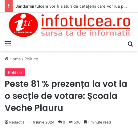
Jandarmii tulceni vor fi alături de cetățenii care vor lua parte la Festivalul Folk Țestos
Menu
S
Home
/
Politice
Politice
Peste 81 % prezența la vot la
o secție de votare: Școala
Veche Plauru
Redactia
9 iunie 2024
0
506
1 minute read