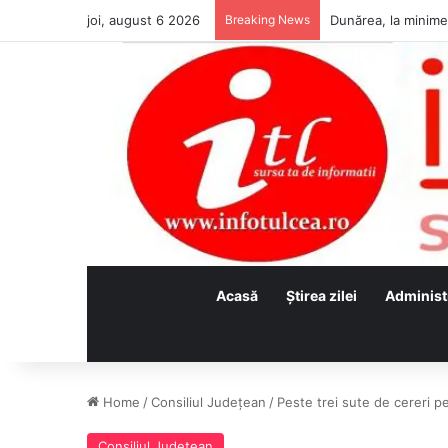
joi, august 6 2026
Breaking News
Acasă
Ştirea zilei
Administ
Home
/
Consiliul Judeţean
/
Peste trei sute de cereri p
Consiliul Judeţean