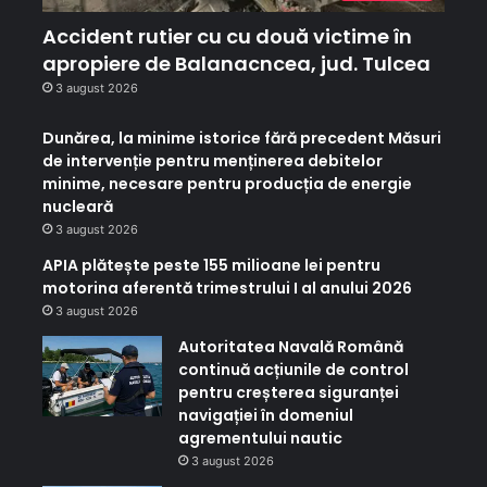
Accident rutier cu cu două victime în
apropiere de Balanacncea, jud. Tulcea
3 august 2026
Dunărea, la minime istorice fără precedent Măsuri
de intervenție pentru menținerea debitelor
minime, necesare pentru producția de energie
nucleară
3 august 2026
APIA plătește peste 155 milioane lei pentru
motorina aferentă trimestrului I al anului 2026
3 august 2026
Autoritatea Navală Română
continuă acțiunile de control
pentru creșterea siguranței
navigației în domeniul
agrementului nautic
3 august 2026