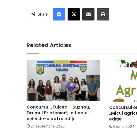
Facebook
X
Share via Email
Print
Share
Related Articles
Concursul „Tulcea – Suzhou,
Concursul on
Drumul Prieteniei“, la finalul
„Micul agricu
celei de-a patra ediții
ediție
27 septembrie 2023
6 iunie 2024