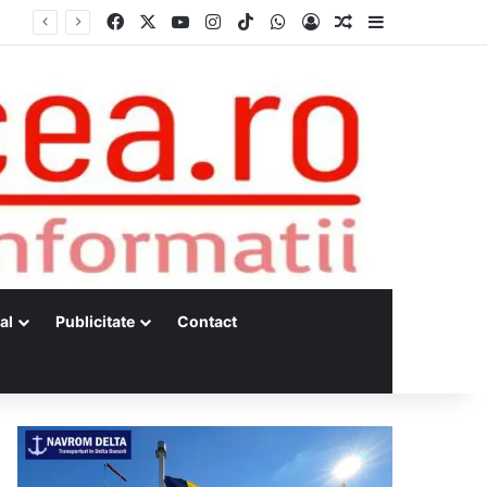
Facebook
X
YouTube
Instagram
TikTok
WhatsApp
Log In
Random Article
Sidebar
Dunărea, la minime istorice fără precedent Măsuri de intervenție pentru menținerea debitelor minime, necesare pentru producția de energie nucleară
al
Publicitate
Contact