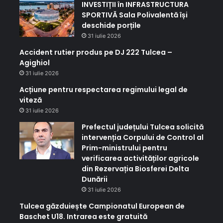
INVESTIȚII în INFRASTRUCTURA
SPORTIVĂ Sala Polivalentă își
deschide porțile
31 iulie 2026
Accident rutier produs pe DJ 222 Tulcea –
Agighiol
31 iulie 2026
Acțiune pentru respectarea regimului legal de
viteză
31 iulie 2026
Prefectul județului Tulcea solicită
intervenția Corpului de Control al
Prim-ministrului pentru
verificarea activităților agricole
din Rezervația Biosferei Delta
Dunării
31 iulie 2026
Tulcea găzduiește Campionatul European de
Baschet U18. Intrarea este gratuită