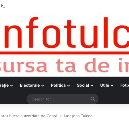
raţie
Electorale
Politică
Social
Utile
Fotb
Search
for
entru bursele acordate de Consiliul Județean Tulcea