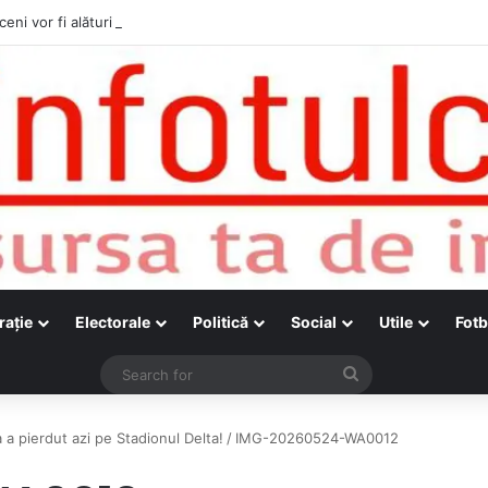
ceni vor fi alături de cetățenii care vor lua parte la Festivalul Folk Țestos
raţie
Electorale
Politică
Social
Utile
Fotb
Search
for
-a a pierdut azi pe Stadionul Delta!
/
IMG-20260524-WA0012