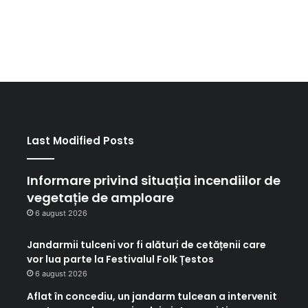
Last Modified Posts
Informare privind situația incendiilor de
vegetație de amploare
6 august 2026
Jandarmii tulceni vor fi alături de cetățenii care
vor lua parte la Festivalul Folk Țestos
6 august 2026
Aflat în concediu, un jandarm tulcean a intervenit