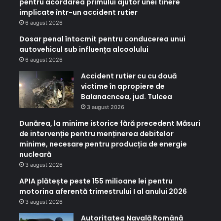
pentru acordarea primului ajutor unei tinere
implicate într-un accident rutier
6 august 2026
Dosar penal întocmit pentru conducerea unui
autovehicul sub influența alcoolului
6 august 2026
Accident rutier cu cu două
victime în apropiere de
Balanacncea, jud. Tulcea
3 august 2026
Dunărea, la minime istorice fără precedent Măsuri
de intervenție pentru menținerea debitelor
minime, necesare pentru producția de energie
nucleară
3 august 2026
APIA plătește peste 155 milioane lei pentru
motorina aferentă trimestrului I al anului 2026
3 august 2026
Autoritatea Navală Română