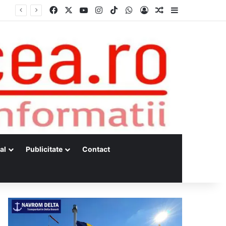
Facebook
X
YouTube
Instagram
TikTok
WhatsApp
Log In
Random Article
Sidebar
al
Publicitate
Contact