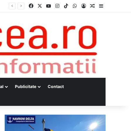
Facebook
X
YouTube
Instagram
TikTok
WhatsApp
Log In
Random Article
Sidebar
al
Publicitate
Contact