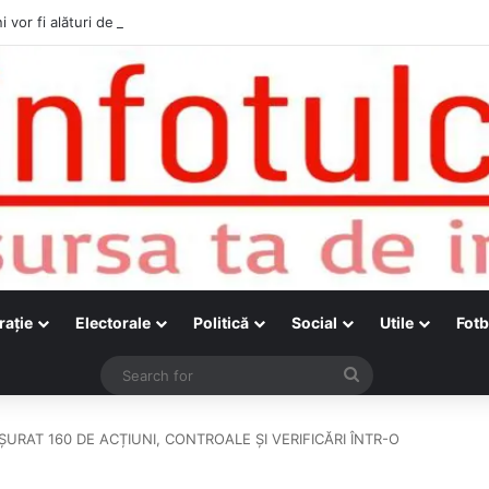
i vor fi alături de cetățenii care vor lua parte la Festivalul Folk Țestos
raţie
Electorale
Politică
Social
Utile
Fotb
Search
for
ĂȘURAT 160 DE ACȚIUNI, CONTROALE ȘI VERIFICĂRI ÎNTR-O