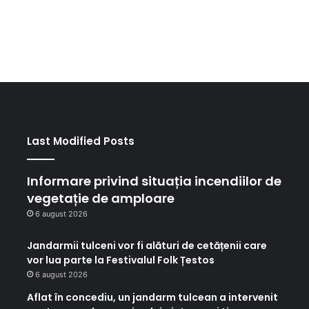
Last Modified Posts
Informare privind situația incendiilor de
vegetație de amploare
6 august 2026
Jandarmii tulceni vor fi alături de cetățenii care
vor lua parte la Festivalul Folk Țestos
6 august 2026
Aflat în concediu, un jandarm tulcean a intervenit