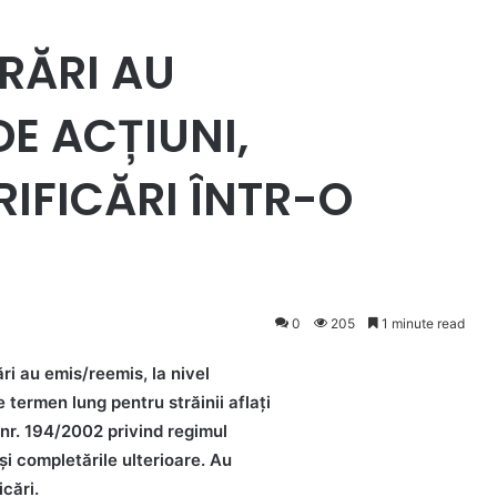
GRĂRI AU
E ACȚIUNI,
RIFICĂRI ÎNTR-O
0
205
1 minute read
rări au emis/reemis, la nivel
termen lung pentru străinii aflați
 nr. 194/2002 privind regimul
 și completările ulterioare. Au
icări.