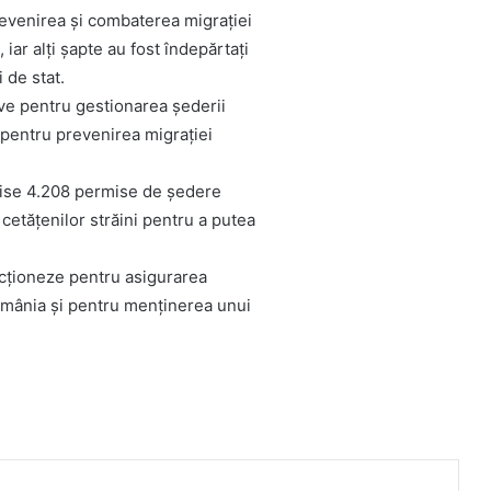
revenirea și combaterea migrației
, iar alți șapte au fost îndepărtați
 de stat.
tive pentru gestionarea șederii
i pentru prevenirea migrației
emise 4.208 permise de ședere
etățenilor străini pentru a putea
acționeze pentru asigurarea
 România și pentru menținerea unui