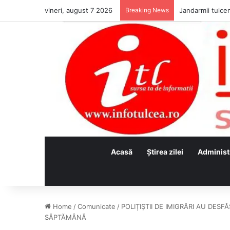
vineri, august 7 2026
Breaking News
Jandarmii tulcen
Acasă
Ştirea zilei
Administ
Home
/
Comunicate
/
POLIȚIȘTII DE IMIGRĂRI AU DESF
SĂPTĂMÂNĂ