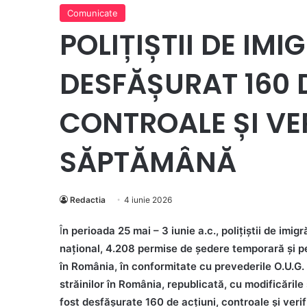
Comunicate
POLIȚIȘTII DE IMI
DESFĂȘURAT 160 D
CONTROALE ȘI VE
SĂPTĂMÂNĂ
Redactia
4 iunie 2026
Î
n perioada 25 mai – 3 iunie a.c., polițiștii de imig
național, 4.208 permise de ședere temporară și pe 
în România, în conformitate cu prevederile O.U.G.
străinilor în România, republicată, cu modificările
fost desfășurate 160 de acțiuni, controale și verif