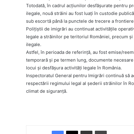
Totodată, în cadrul acțiunilor desfășurate pentru p
ilegale, nouă străini au fost luați în custodie publică
sub escortă până la punctele de trecere a frontierei
Polițiștii de imigrări au continuat activitățile opera
legale a străinilor pe teritoriul României, precum ș
ilegale.
Astfel, în perioada de referință, au fost emise/re
temporară și pe termen lung, documente necesare c
locui și desfășura activități legale în România.
Inspectoratul General pentru Imigrări continuă să 
respectării regimului legal al șederii străinilor în
climat de siguranță.
Facebook
X
Share via Email
Print