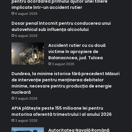
pentru acordarea primului ajutor unei tinere
implicate într-un accident rutier
6 august 2026
Dosar penal întocmit pentru conducerea unui
autovehicul sub influența alcoolului
6 august 2026
Accident rutier cu cu două
victime în apropiere de
Balanacncea, jud. Tulcea
3 august 2026
Dunărea, la minime istorice fără precedent Măsuri
de intervenție pentru menținerea debitelor
minime, necesare pentru producția de energie
nucleară
3 august 2026
APIA plătește peste 155 milioane lei pentru
motorina aferentă trimestrului I al anului 2026
3 august 2026
Autoritatea Navală Română