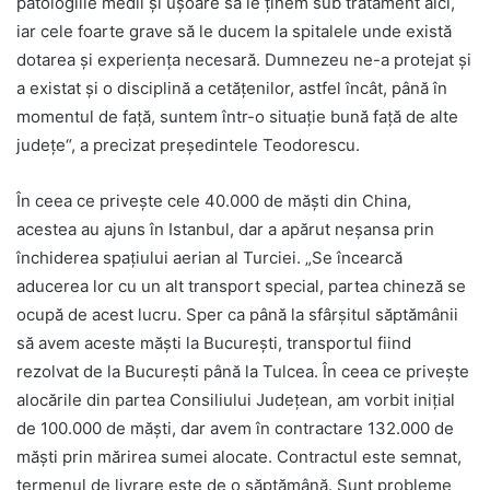
patologiile medii și ușoare să le ținem sub tratament aici,
iar cele foarte grave să le ducem la spitalele unde există
dotarea și experiența necesară. Dumnezeu ne-a protejat și
a existat și o disciplină a cetățenilor, astfel încât, până în
momentul de față, suntem într-o situație bună față de alte
județe“, a precizat președintele Teodorescu.
În ceea ce privește cele 40.000 de măști din China,
acestea au ajuns în Istanbul, dar a apărut neșansa prin
închiderea spațiului aerian al Turciei. „Se încearcă
aducerea lor cu un alt transport special, partea chineză se
ocupă de acest lucru. Sper ca până la sfârșitul săptămânii
să avem aceste măști la București, transportul fiind
rezolvat de la București până la Tulcea. În ceea ce privește
alocările din partea Consiliului Județean, am vorbit inițial
de 100.000 de măști, dar avem în contractare 132.000 de
măști prin mărirea sumei alocate. Contractul este semnat,
termenul de livrare este de o săptămână. Sunt probleme