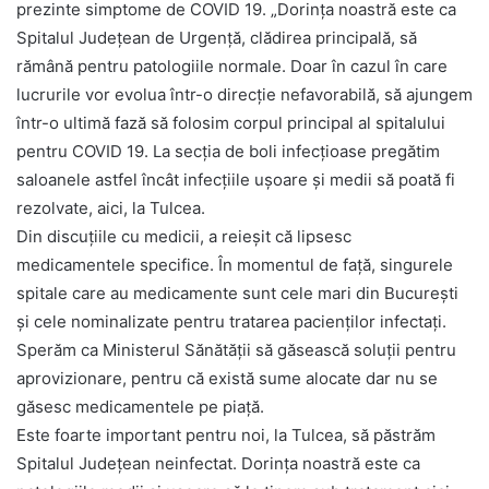
prezinte simptome de COVID 19. „Dorința noastră este ca
Spitalul Județean de Urgență, clădirea principală, să
rămână pentru patologiile normale. Doar în cazul în care
lucrurile vor evolua într-o direcție nefavorabilă, să ajungem
într-o ultimă fază să folosim corpul principal al spitalului
pentru COVID 19. La secția de boli infecțioase pregătim
saloanele astfel încât infecțiile ușoare și medii să poată fi
rezolvate, aici, la Tulcea.
Din discuțiile cu medicii, a reieșit că lipsesc
medicamentele specifice. În momentul de față, singurele
spitale care au medicamente sunt cele mari din București
și cele nominalizate pentru tratarea pacienților infectați.
Sperăm ca Ministerul Sănătății să găsească soluții pentru
aprovizionare, pentru că există sume alocate dar nu se
găsesc medicamentele pe piață.
Este foarte important pentru noi, la Tulcea, să păstrăm
Spitalul Județean neinfectat. Dorința noastră este ca