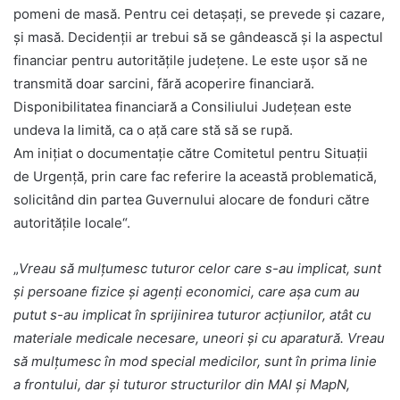
pomeni de masă. Pentru cei detașați, se prevede și cazare,
și masă. Decidenții ar trebui să se gândească și la aspectul
financiar pentru autoritățile județene. Le este ușor să ne
transmită doar sarcini, fără acoperire financiară.
Disponibilitatea financiară a Consiliului Județean este
undeva la limită, ca o ață care stă să se rupă.
Am inițiat o documentație către Comitetul pentru Situații
de Urgență, prin care fac referire la această problematică,
solicitând din partea Guvernului alocare de fonduri către
autoritățile locale“.
„
Vreau să mulțumesc tuturor celor care s-au implicat, sunt
și persoane fizice și agenți economici, care așa cum au
putut s-au implicat în sprijinirea tuturor acțiunilor, atât cu
materiale medicale necesare, uneori și cu aparatură. Vreau
să mulțumesc în mod special medicilor, sunt în prima linie
a frontului, dar și tuturor structurilor din MAI și MapN,