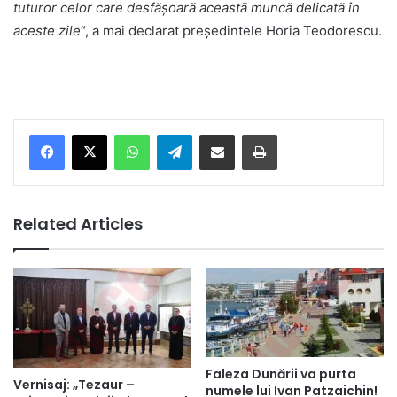
tuturor celor care desfășoară această muncă delicată în
aceste zile
“, a mai declarat președintele Horia Teodorescu.
Facebook
X
WhatsApp
Telegram
Share via Email
Print
Related Articles
Faleza Dunării va purta
Vernisaj: „Tezaur –
numele lui Ivan Patzaichin!