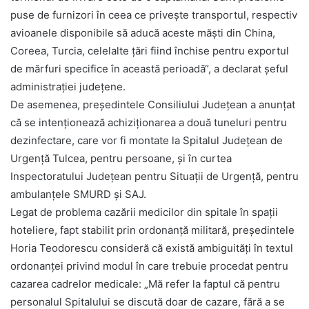
puse de furnizori în ceea ce privește transportul, respectiv
avioanele disponibile să aducă aceste măști din China,
Coreea, Turcia, celelalte țări fiind închise pentru exportul
de mărfuri specifice în această perioadă“, a declarat șeful
administrației județene.
De asemenea, preşedintele Consiliului Judeţean a anunţat
că se intenționează achiziţionarea a două tuneluri pentru
dezinfectare, care vor fi montate la Spitalul Judeţean de
Urgenţă Tulcea, pentru persoane, și în curtea
Inspectoratului Judeţean pentru Situaţii de Urgenţă, pentru
ambulanțele SMURD şi SAJ.
Legat de problema cazării medicilor din spitale în spații
hoteliere, fapt stabilit prin ordonanță militară, președintele
Horia Teodorescu consideră că există ambiguități în textul
ordonanței privind modul în care trebuie procedat pentru
cazarea cadrelor medicale: „Mă refer la faptul că pentru
personalul Spitalului se discută doar de cazare, fără a se