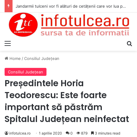
Jandarmii tulceni vor fi alături de cetățenii care vor lua parte la Festivalul Folk Țestos
Menu
S
Home
/
Consiliul Judeţean
Consiliul Judeţean
Președintele Horia
Teodorescu: Este foarte
important să păstrăm
Spitalul Județean neinfectat
infotulcea.ro
1 aprilie 2020
0
879
3 minutes read