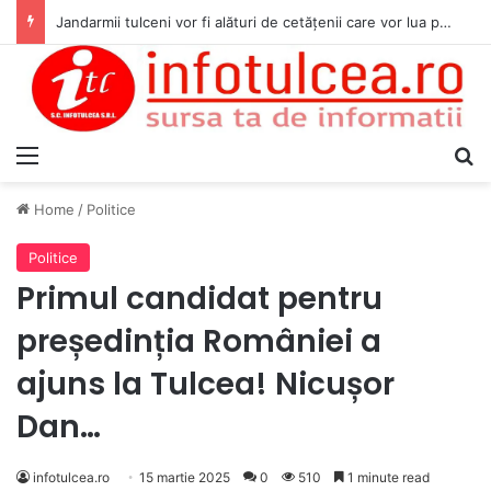
Jandarmii tulceni vor fi alături de cetățenii care vor lua parte la Festivalul Folk Țestos
Menu
S
Home
/
Politice
Politice
Primul candidat pentru
președinția României a
ajuns la Tulcea! Nicușor
Dan…
infotulcea.ro
15 martie 2025
0
510
1 minute read