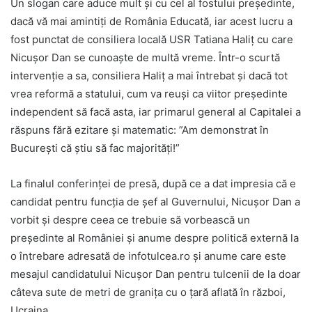
Un slogan care aduce mult și cu cel al fostului președinte,
dacă vă mai amintiți de România Educată, iar acest lucru a
fost punctat de consiliera locală USR Tatiana Haliț cu care
Nicușor Dan se cunoaște de multă vreme. Într-o scurtă
intervenție a sa, consiliera Haliț a mai întrebat și dacă tot
vrea reformă a statului, cum va reuși ca viitor președinte
independent să facă asta, iar primarul general al Capitalei a
răspuns fără ezitare și matematic: ”Am demonstrat în
București că știu să fac majorități!”
La finalul conferinței de presă, după ce a dat impresia că e
candidat pentru funcția de șef al Guvernului, Nicușor Dan a
vorbit și despre ceea ce trebuie să vorbească un
președinte al României și anume despre politică externă la
o întrebare adresată de infotulcea.ro și anume care este
mesajul candidatului Nicușor Dan pentru tulcenii de la doar
câteva sute de metri de granița cu o țară aflată în război,
Ucraina.