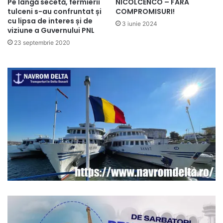
Pe lângă secetă, fermierii
NICOLCENCO – FĂRĂ
tulceni s-au confruntat și
COMPROMISURI!
cu lipsa de interes și de
3 iunie 2024
viziune a Guvernului PNL
23 septembrie 2020