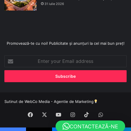
31 iulie 2026
Promovează-te cu noi! Publicitate și anunțuri la cel mai bun preț!
Enter
your
Email
address
Sutinut de
WebCo Media - Agentie de Marketing
Facebook
X
YouTube
Instagram
TikTok
WhatsApp
CONTACTEAZĂ-NE