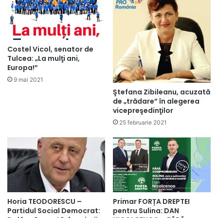
Costel Vicol, senator de
Tulcea: „La mulţi ani,
Europa!”
9 mai 2021
Ştefana Zibileanu, acuzată
de „trădare” în alegerea
vicepreşedinţilor
25 februarie 2021
Horia TEODORESCU –
Primar FORȚA DREPTEI
Partidul Social Democrat:
pentru Sulina: DAN