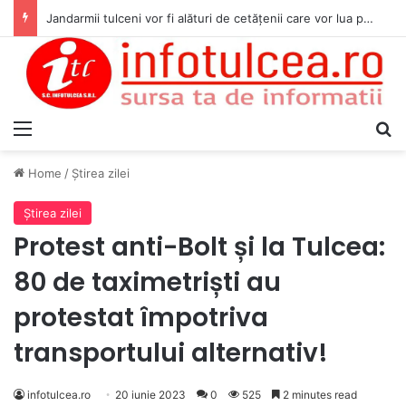
Jandarmii tulceni vor fi alături de cetățenii care vor lua parte la Festivalul Folk Țestos
Menu
S
Home
/
Ştirea zilei
Ştirea zilei
Protest anti-Bolt și la Tulcea:
80 de taximetriști au
protestat împotriva
transportului alternativ!
infotulcea.ro
20 iunie 2023
0
525
2 minutes read