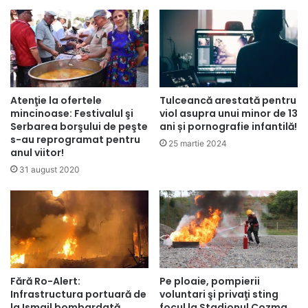
Atenţie la ofertele
Tulceancă arestată pentru
mincinoase: Festivalul şi
viol asupra unui minor de 13
Serbarea borşului de peşte
ani și pornografie infantilă!
s-au reprogramat pentru
25 martie 2024
anul viitor!
31 august 2020
Fără Ro-Alert:
Pe ploaie, pompierii
Infrastructura portuară de
voluntari şi privaţi sting
la Ismail bombardată
focul la Stadionul Cozma