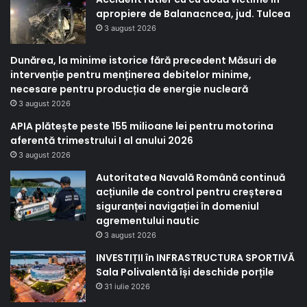
apropiere de Balanacncea, jud. Tulcea
3 august 2026
Dunărea, la minime istorice fără precedent Măsuri de
intervenție pentru menținerea debitelor minime,
necesare pentru producția de energie nucleară
3 august 2026
APIA plătește peste 155 milioane lei pentru motorina
aferentă trimestrului I al anului 2026
3 august 2026
Autoritatea Navală Română continuă
acțiunile de control pentru creșterea
siguranței navigației în domeniul
agrementului nautic
3 august 2026
INVESTIȚII în INFRASTRUCTURA SPORTIVĂ
Sala Polivalentă își deschide porțile
31 iulie 2026