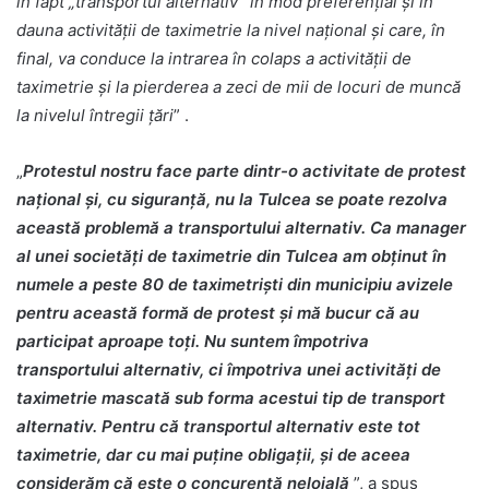
în fapt „transportul alternativ” în mod preferențial și în
dauna activității de taximetrie la nivel național și care, în
final, va conduce la intrarea în colaps a activității de
taximetrie și la pierderea a zeci de mii de locuri de muncă
la nivelul întregii țări
” .
„
Protestul nostru face parte dintr-o activitate de protest
național și, cu siguranță, nu la Tulcea se poate rezolva
această problemă a transportului alternativ. Ca manager
al unei societăți de taximetrie din Tulcea am obținut în
numele a peste 80 de taximetriști din municipiu avizele
pentru această formă de protest și mă bucur că au
participat aproape toți. Nu suntem împotriva
transportului alternativ, ci împotriva unei activități de
taximetrie mascată sub forma acestui tip de transport
alternativ. Pentru că transportul alternativ este tot
taximetrie, dar cu mai puține obligații, și de aceea
considerăm că este o concurență neloială
”, a spus