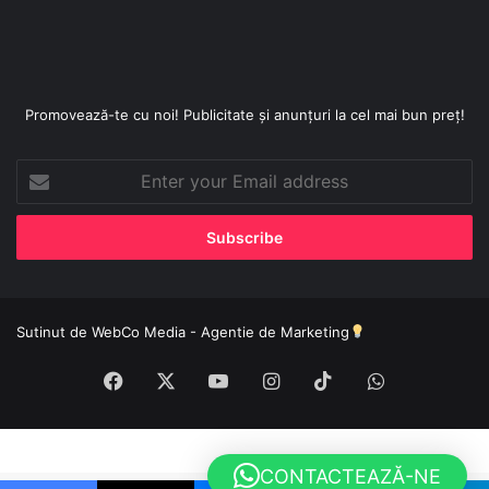
Promovează-te cu noi! Publicitate și anunțuri la cel mai bun preț!
Enter
your
Email
address
Sutinut de
WebCo Media - Agentie de Marketing
Facebook
X
YouTube
Instagram
TikTok
WhatsApp
CONTACTEAZĂ-NE