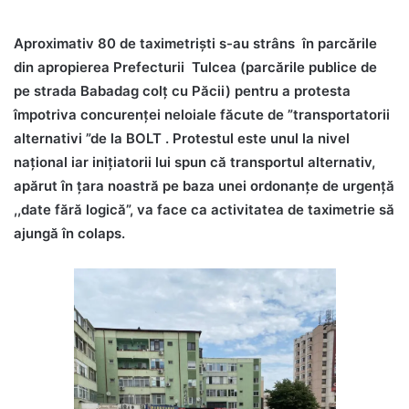
Aproximativ 80 de taximetriști s-au strâns în parcările
din apropierea Prefecturii Tulcea (parcările publice de
pe strada Babadag colț cu Păcii) pentru a protesta
împotriva concurenței neloiale făcute de ”transportatorii
alternativi ”de la BOLT . Protestul este unul la nivel
național iar inițiatorii lui spun că transportul alternativ,
apărut în țara noastră pe baza unei ordonanțe de urgență
,,date fără logică”, va face ca activitatea de taximetrie să
ajungă în colaps.