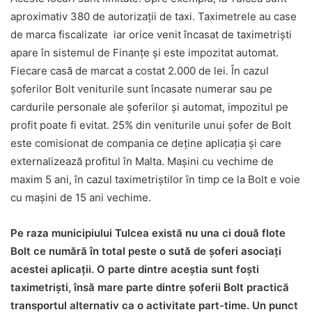
aproximativ 380 de autorizații de taxi. Taximetrele au case
de marca fiscalizate iar orice venit încasat de taximetriști
apare în sistemul de Finanțe și este impozitat automat.
Fiecare casă de marcat a costat 2.000 de lei. În cazul
șoferilor Bolt veniturile sunt încasate numerar sau pe
cardurile personale ale șoferilor și automat, impozitul pe
profit poate fi evitat. 25% din veniturile unui șofer de Bolt
este comisionat de compania ce deține aplicația și care
externalizează profitul în Malta. Mașini cu vechime de
maxim 5 ani, în cazul taximetriștilor în timp ce la Bolt e voie
cu mașini de 15 ani vechime.
Pe raza municipiului Tulcea există nu una ci două flote
Bolt ce numără în total peste o sută de șoferi asociați
acestei aplicații. O parte dintre aceștia sunt foști
taximetriști, însă mare parte dintre șoferii Bolt practică
transportul alternativ ca o activitate part-time. Un punct