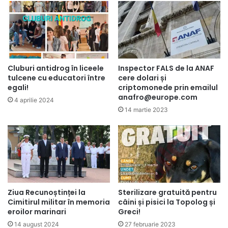
Cluburi antidrog în liceele
Inspector FALS de la ANAF
tulcene cu educatori între
cere dolari și
egali!
criptomonede prin emailul
anafro@europe.com
4 aprilie 2024
14 martie 2023
Ziua Recunoștinței la
Sterilizare gratuită pentru
Cimitirul militar în memoria
câini și pisici la Topolog și
eroilor marinari
Greci!
14 august 2024
27 februarie 2023