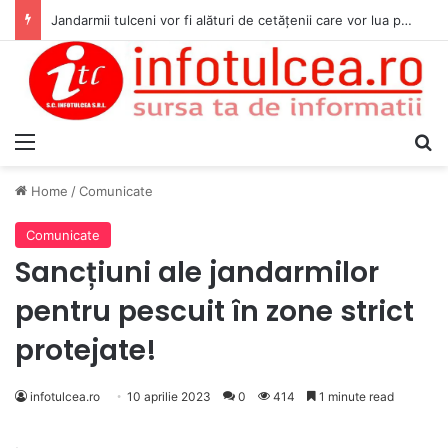
Jandarmii tulceni vor fi alături de cetățenii care vor lua parte la Festivalul Folk Țestos
Menu
S
Home
/
Comunicate
Comunicate
Sancțiuni ale jandarmilor
pentru pescuit în zone strict
protejate!
infotulcea.ro
10 aprilie 2023
0
414
1 minute read