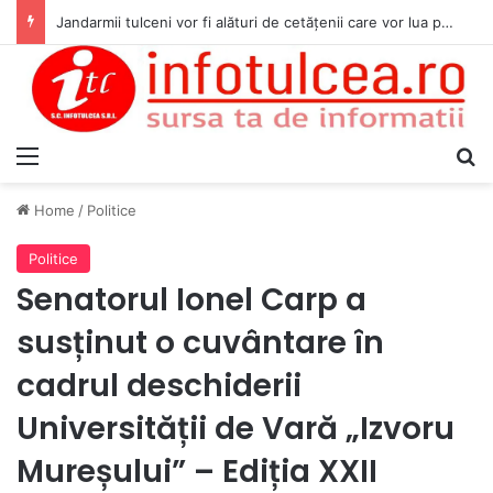
Jandarmii tulceni vor fi alături de cetățenii care vor lua parte la Festivalul Folk Țestos
Menu
S
Home
/
Politice
Politice
Senatorul Ionel Carp a
susținut o cuvântare în
cadrul deschiderii
Universității de Vară „Izvoru
Mureșului” – Ediția XXII