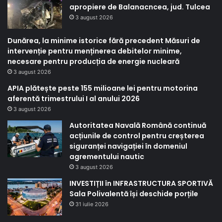
apropiere de Balanacncea, jud. Tulcea
3 august 2026
Dunărea, la minime istorice fără precedent Măsuri de
intervenție pentru menținerea debitelor minime,
necesare pentru producția de energie nucleară
3 august 2026
APIA plătește peste 155 milioane lei pentru motorina
aferentă trimestrului I al anului 2026
3 august 2026
Autoritatea Navală Română continuă
acțiunile de control pentru creșterea
siguranței navigației în domeniul
agrementului nautic
3 august 2026
INVESTIȚII în INFRASTRUCTURA SPORTIVĂ
Sala Polivalentă își deschide porțile
31 iulie 2026