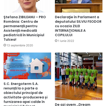
Ştefana ZIBILEANU – PRO
Declaraţie în Parlament a
România: Centru de
deputatului SILVIU FEODOR
permanență pentru
cu ocazia ZILEI
Asistență medicală
INTERNAŢIONALE A
pediatrică în Municipiul
COPILULUI
Tulcea!
1 iunie 2022
13 septembrie 2020
S.C. Energoterm S.A.
renunță la o parte a
obiectului principal de
activitate-producerea și
furnizarea apei calde în
De azi avem ,,Dream