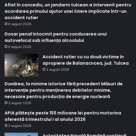
Aflat în concediu, un jandarm tulcean a intervenit pentru
acordarea primului ajutor unei tinere implicate într-un
accident rutier
6 august 2026
Dosar penal întocmit pentru conducerea unui
autovehicul sub influența alcoolului
6 august 2026
Accident rutier cu cu două victime în
apropiere de Balanacncea, jud. Tulcea
3 august 2026
Dunărea, la minime istorice fără precedent Măsuri de
intervenție pentru menținerea debitelor minime,
necesare pentru producția de energie nucleară
3 august 2026
APIA plătește peste 155 milioane lei pentru motorina
aferentă trimestrului I al anului 2026
3 august 2026
Autoritatea Navală Română continuă