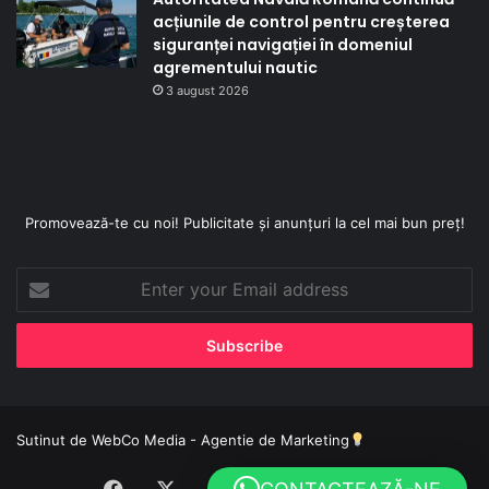
acțiunile de control pentru creșterea
siguranței navigației în domeniul
agrementului nautic
3 august 2026
Promovează-te cu noi! Publicitate și anunțuri la cel mai bun preț!
Enter
your
Email
address
Sutinut de
WebCo Media - Agentie de Marketing
Facebook
X
YouTube
Instagram
TikTok
WhatsApp