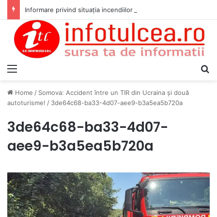
Informare privind situația incendiilor de vegetație de amploare
Menu
S
Home
/
Somova: Accident între un TIR din Ucraina și două
autoturisme!
/
3de64c68-ba33-4d07-aee9-b3a5ea5b720a
3de64c68-ba33-4d07-
aee9-b3a5ea5b720a