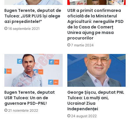
Eugen Terente, deputat de
USR a primit confirmarea
Tulcea: „USR PLUS își alege
oficială de la Ministerul
azi președintele!”
Agriculturii: neregulile PSD
de la Casa de Comerț
16 septembrie 2021
Unirea ajung pe masa
procurorilor
7 martie 2024
Eugen Terente, deputat
George Șișcu, deputat PNL
USR Tulcea: Un an de
Tulcea: La mulți ani,
guvernare PSD-PNL!
Ucraina! Ziua
Independenței
21 noiembrie 2022
24 august 2022