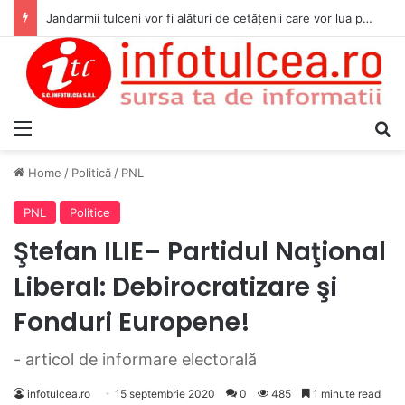
Jandarmii tulceni vor fi alături de cetățenii care vor lua parte la Festivalul Folk Țestos
Menu
S
Home
/
Politică
/
PNL
PNL
Politice
Ştefan ILIE– Partidul Naţional
Liberal: Debirocratizare şi
Fonduri Europene!
- articol de informare electorală
infotulcea.ro
15 septembrie 2020
0
485
1 minute read