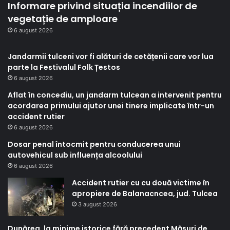
Informare privind situația incendiilor de
vegetație de amploare
6 august 2026
Jandarmii tulceni vor fi alături de cetățenii care vor lua
parte la Festivalul Folk Țestos
6 august 2026
Aflat în concediu, un jandarm tulcean a intervenit pentru
acordarea primului ajutor unei tinere implicate într-un
accident rutier
6 august 2026
Dosar penal întocmit pentru conducerea unui
autovehicul sub influența alcoolului
6 august 2026
Accident rutier cu cu două victime în
apropiere de Balanacncea, jud. Tulcea
3 august 2026
Dunărea, la minime istorice fără precedent Măsuri de