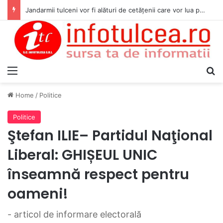
Jandarmii tulceni vor fi alături de cetățenii care vor lua parte la Festivalul Folk Țestos
Menu
S
Home
/
Politice
Politice
Ştefan ILIE– Partidul Naţional
Liberal: GHIȘEUL UNIC
înseamnă respect pentru
oameni!
- articol de informare electorală