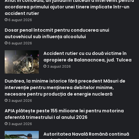
Aflat în concediu, un jandarm tulcean a intervenit pentru
acordarea primului ajutor unei tinere implicate într-un
accident rutier
6 august 2026
Dosar penal întocmit pentru conducerea unui
autovehicul sub influența alcoolului
6 august 2026
Accident rutier cu cu două victime în
apropiere de Balanacncea, jud. Tulcea
3 august 2026
Dunărea, la minime istorice fără precedent Măsuri de
intervenție pentru menținerea debitelor minime,
necesare pentru producția de energie nucleară
3 august 2026
APIA plătește peste 155 milioane lei pentru motorina
aferentă trimestrului I al anului 2026
3 august 2026
Autoritatea Navală Română continuă