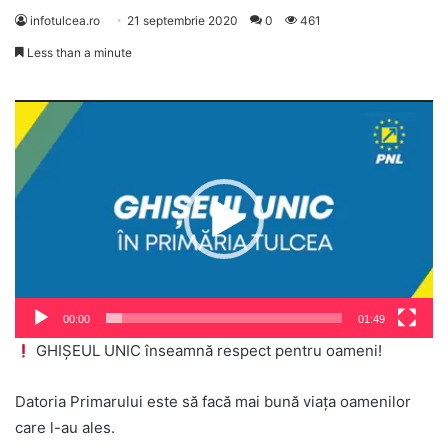
infotulcea.ro
21 septembrie 2020
0
461
Less than a minute
Player
video
00:00
01:49
GHIȘEUL UNIC înseamnă respect pentru oameni!
Datoria Primarului este să facă mai bună viața oamenilor
care l-au ales.