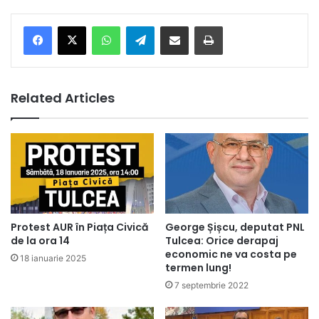
Facebook
X
WhatsApp
Telegram
Share via Email
Print
Related Articles
Protest AUR în Piața Civică
George Șișcu, deputat PNL
de la ora 14
Tulcea: Orice derapaj
economic ne va costa pe
18 ianuarie 2025
termen lung!
7 septembrie 2022