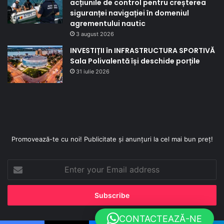
acțiunile de control pentru creșterea
siguranței navigației în domeniul
agrementului nautic
3 august 2026
INVESTIȚII în INFRASTRUCTURA SPORTIVĂ
Sala Polivalentă își deschide porțile
31 iulie 2026
Promovează-te cu noi! Publicitate și anunțuri la cel mai bun preț!
Enter
your
Email
address
CONTACTEAZĂ-NE