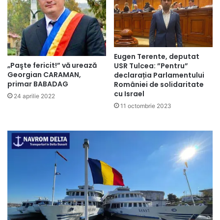
Eugen Terente, deputat
„Paşte fericit!” vă urează
USR Tulcea: ”Pentru”
Georgian CARAMAN,
declarația Parlamentului
primar BABADAG
României de solidaritate
cu Israel
24 aprilie 2022
11 octombrie 2023