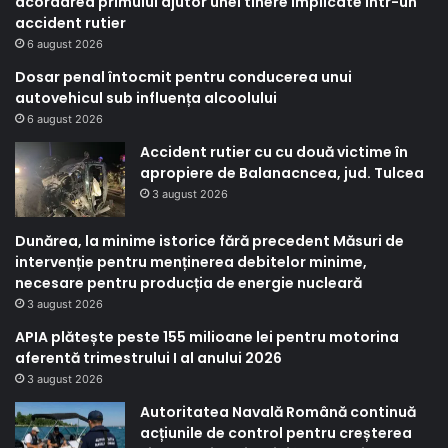
acordarea primului ajutor unei tinere implicate într-un
accident rutier
6 august 2026
Dosar penal întocmit pentru conducerea unui
autovehicul sub influența alcoolului
6 august 2026
Accident rutier cu cu două victime în
apropiere de Balanacncea, jud. Tulcea
3 august 2026
Dunărea, la minime istorice fără precedent Măsuri de
intervenție pentru menținerea debitelor minime,
necesare pentru producția de energie nucleară
3 august 2026
APIA plătește peste 155 milioane lei pentru motorina
aferentă trimestrului I al anului 2026
3 august 2026
Autoritatea Navală Română continuă
acțiunile de control pentru creșterea