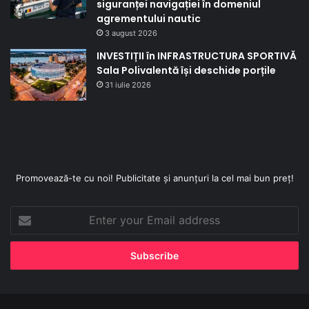
siguranței navigației în domeniul
agrementului nautic
3 august 2026
INVESTIȚII în INFRASTRUCTURA SPORTIVĂ
Sala Polivalentă își deschide porțile
31 iulie 2026
Promovează-te cu noi! Publicitate și anunțuri la cel mai bun preț!
Enter
your
Email
address