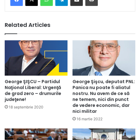
Related Articles
George ŞIŞCU – Partidul
George Şişcu, deputat PNL:
Naţional Liberal: Urgenţă
Panica nu poate fi aliatul
de grad zero – drumurile
nostru. Nu avem de ce să
judeţene!
ne temem, nici din punct
de vedere economic, dar
18 septembrie 2020
nici militar
16 martie 2022