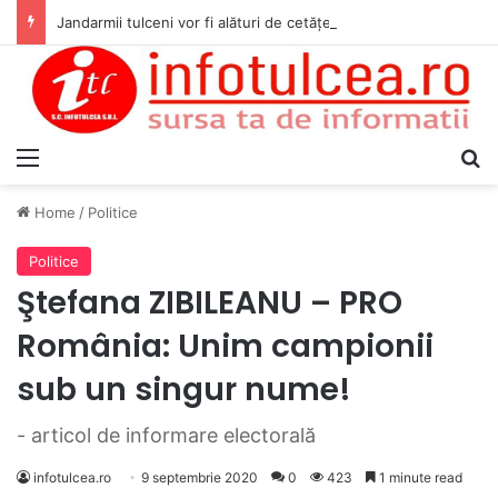
Jandarmii tulceni vor fi alături de cetățenii care vor lua parte la Festivalul Folk Țestos
Menu
S
Home
/
Politice
Politice
Ştefana ZIBILEANU – PRO
România: Unim campionii
sub un singur nume!
- articol de informare electorală
infotulcea.ro
9 septembrie 2020
0
423
1 minute read