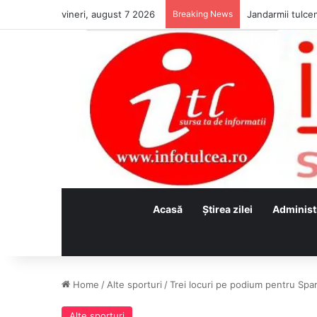
vineri, august 7 2026
Breaking News
Jandarmii tulcen
Acasă
Ştirea zilei
Administ
Home
/
Alte sporturi
/
Trei locuri pe podium pentru Spart
Alte sporturi