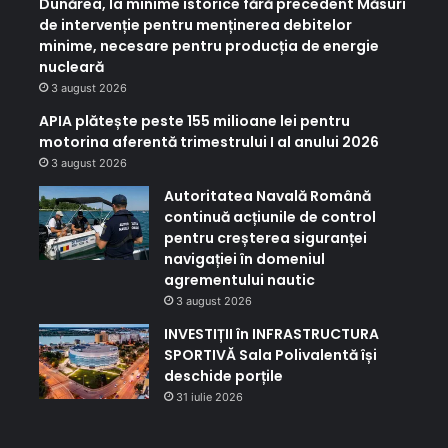
Dunărea, la minime istorice fără precedent Măsuri
de intervenție pentru menținerea debitelor
minime, necesare pentru producția de energie
nucleară
3 august 2026
APIA plătește peste 155 milioane lei pentru
motorina aferentă trimestrului I al anului 2026
3 august 2026
Autoritatea Navală Română
continuă acțiunile de control
pentru creșterea siguranței
navigației în domeniul
agrementului nautic
3 august 2026
INVESTIȚII în INFRASTRUCTURA
SPORTIVĂ Sala Polivalentă își
deschide porțile
31 iulie 2026