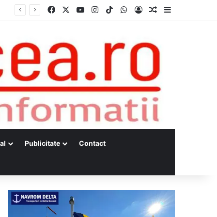
Facebook
X
YouTube
Instagram
TikTok
WhatsApp
Log In
Random Article
Sidebar
al
Publicitate
Contact