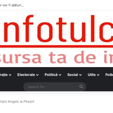
i vor fi alături de cetățenii care vor lua parte la Festivalul Folk Țestos
raţie
Electorale
Politică
Social
Utile
Fotb
Search
for
anii Angelo la Pitești!