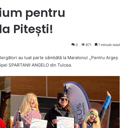
dium pentru
a Pitești!
0
871
1 minute read
lergători au luat parte sâmbătă la Maratonul ,,Pentru Argeș
 echipei SPARTANII ANGELO din Tulcea.