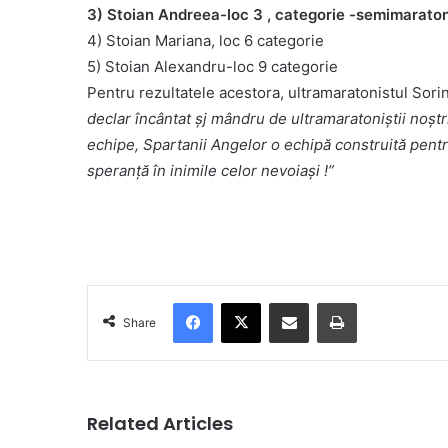
3) Stoian Andreea-loc 3 , categorie -semimarato
4) Stoian Mariana, loc 6 categorie
5) Stoian Alexandru-loc 9 categorie
Pentru rezultatele acestora, ultramaratonistul Sorin
declar încântat șj mândru de ultramaratoniștii noșt
echipe, Spartanii Angelor o echipă construită pentru
speranță în inimile celor nevoiași !”
Facebook
X
Share via Email
Print
Share
Related Articles