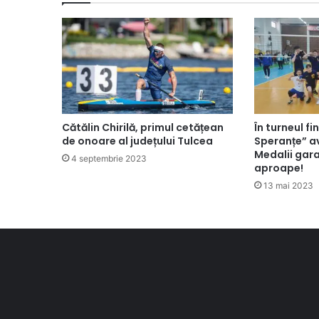
Cătălin Chirilă, primul cetățean
În turneul fi
de onoare al județului Tulcea
Speranțe” av
Medalii gara
4 septembrie 2023
aproape!
13 mai 2023