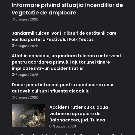
Informare privind situația incendiilor de
vegetație de amploare
6 august 2026
Jandarmii tulceni vor fi alături de cetățenii care
vor lua parte la Festivalul Folk Țestos
6 august 2026
Aflat în concediu, un jandarm tulcean a intervenit
pentru acordarea primului ajutor unei tinere
implicate într-un accident rutier
6 august 2026
Dosar penal întocmit pentru conducerea unui
autovehicul sub influența alcoolului
6 august 2026
Accident rutier cu cu două
victime în apropiere de
Balanacncea, jud. Tulcea
3 august 2026