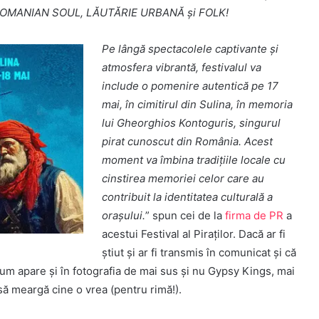
 ROMANIAN SOUL, LĂUTĂRIE URBANĂ și FOLK!
Pe lângă spectacolele captivante și
atmosfera vibrantă, festivalul va
include o pomenire autentică pe 17
mai, în cimitirul din Sulina, în memoria
lui Gheorghios Kontoguris, singurul
pirat cunoscut din România. Acest
moment va îmbina tradițiile locale cu
cinstirea memoriei celor care au
contribuit la identitatea culturală a
orașului.
” spun cei de la
firma de PR
a
acestui Festival al Piraților. Dacă ar fi
știut și ar fi transmis în comunicat și că
um apare și în fotografia de mai sus și nu Gypsy Kings, mai
 să meargă cine o vrea (pentru rimă!).