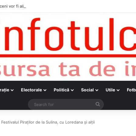
ceni vor fi alături de cetățenii care vor lua parte la Festivalul Folk Țestos
raţie
Electorale
Politică
Social
Utile
Fotb
Search
for
stivalul Piraților de la Sulina, cu Loredana și alții