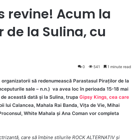
s revine! Acum la
r de la Sulina, cu
0
541
1 minute read
ât organizatorii să redenumească Parastasul Piraților de la
începuturile sale – n.n.) va avea loc în perioada 15-18 mai
de această dată și la Sulina, trupa
Gipsy Kings, cea care
pii lui Calancea, Mahala Rai Banda, Vița de Vie, Mihai
, Proconsul, White Mahala și Ana Coman vor completa
ctrizantă, care să îmbine stilurile ROCK ALTERNATIV și