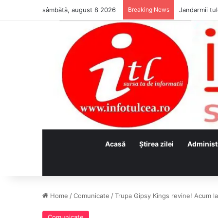
sâmbătă, august 8 2026
Breaking News
Jandarmii tul
Acasă
Ştirea zilei
Administ
Home
/
Comunicate
/
Trupa Gipsy Kings revine! Acum la Fe
Comunicate