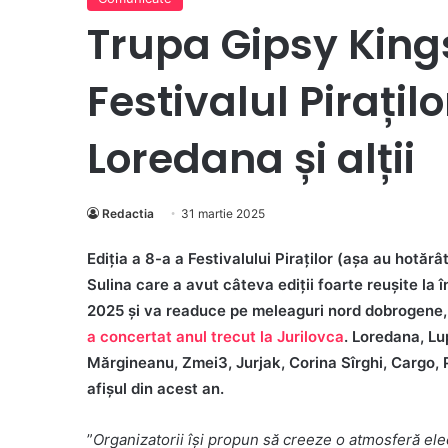
Trupa Gipsy King
Festivalul Pirațilo
Loredana și alții
Redactia
31 martie 2025
Ediția a 8-a a Festivalului Piraților (așa au hotăr
Sulina care a avut câteva ediții foarte reușite la 
2025 și va readuce pe meleaguri nord dobrogene, 
a concertat anul trecut la Jurilovca
. Loredana, Lu
Mărgineanu, Zmei3, Jurjak, Corina Sîrghi, Cargo
afișul din acest an.
”
Organizatorii își propun să creeze o atmosferă ele