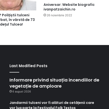
Aniversar: Website biografic
ivanpatzaichin.ro
Polițiștii tulceni
26 noiembrie 2022
bat, în vârstă de 73
udețul Tulcea!
Last Modified Posts
Informare privind situația incendiilor de
vegetație de amploare
6 august 2026
Jandarmii tulceni vor fi alături de cetățenii care
vor lua parte la Festivalul Folk Țestos