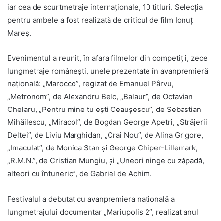
iar cea de scurtmetraje internaționale, 10 titluri. Selecția
pentru ambele a fost realizată de criticul de film Ionuț
Mareș.
Evenimentul a reunit, în afara filmelor din competiții, zece
lungmetraje românești, unele prezentate în avanpremieră
națională: „Marocco”, regizat de Emanuel Pârvu,
„Metronom”, de Alexandru Belc, „Balaur”, de Octavian
Chelaru, „Pentru mine tu ești Ceaușescu”, de Sebastian
Mihăilescu, „Miracol”, de Bogdan George Apetri, „Străjerii
Deltei”, de Liviu Marghidan, „Crai Nou”, de Alina Grigore,
„Imaculat”, de Monica Stan și George Chiper-Lillemark,
„R.M.N.”, de Cristian Mungiu, și „Uneori ninge cu zăpadă,
alteori cu întuneric”, de Gabriel de Achim.
Festivalul a debutat cu avanpremiera națională a
lungmetrajului documentar „Mariupolis 2”, realizat anul