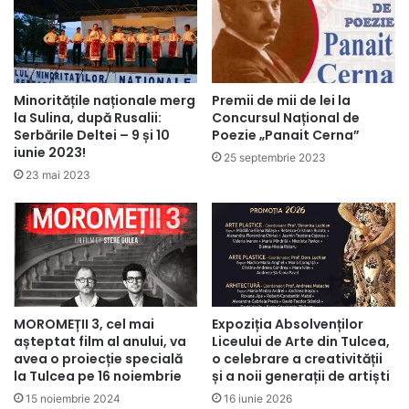
Minoritățile naționale merg
Premii de mii de lei la
la Sulina, după Rusalii:
Concursul Național de
Serbările Deltei – 9 și 10
Poezie „Panait Cerna”
iunie 2023!
25 septembrie 2023
23 mai 2023
MOROMEȚII 3, cel mai
Expoziția Absolvenților
așteptat film al anului, va
Liceului de Arte din Tulcea,
avea o proiecție specială
o celebrare a creativității
la Tulcea pe 16 noiembrie
și a noii generații de artiști
15 noiembrie 2024
16 iunie 2026