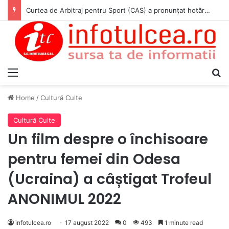
Curtea de Arbitraj pentru Sport (CAS) a pronunțat hotărârea în cauza WADA v. ANAD & Matei Cosmin Gabriel
Menu
S
Home
/
Cultură Culte
Cultură Culte
Un film despre o închisoare
pentru femei din Odesa
(Ucraina) a câștigat Trofeul
ANONIMUL 2022
infotulcea.ro
17 august 2022
0
493
1 minute read