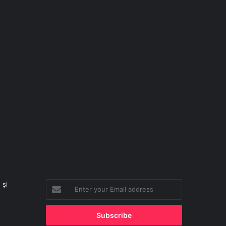
 și
Enter
your
Email
address