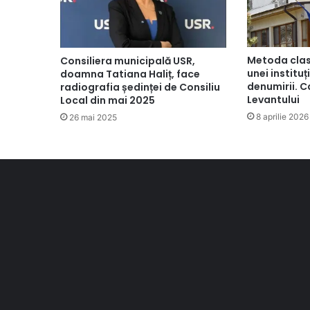
Metoda clas
Consiliera municipală USR,
unei instituț
doamna Tatiana Haliț, face
denumirii. Ca
radiografia ședinței de Consiliu
Levantului
Local din mai 2025
8 aprilie 2026
26 mai 2025