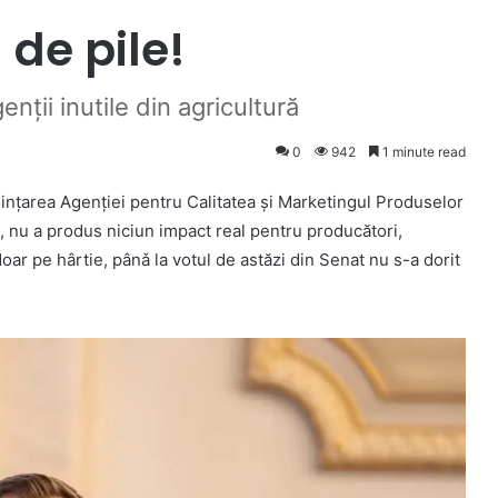
 de pile!
nții inutile din agricultură
0
942
1 minute read
iințarea Agenției pentru Calitatea și Marketingul Produselor
19, nu a produs niciun impact real pentru producători,
oar pe hârtie, pânǎ la votul de astăzi din Senat nu s-a dorit