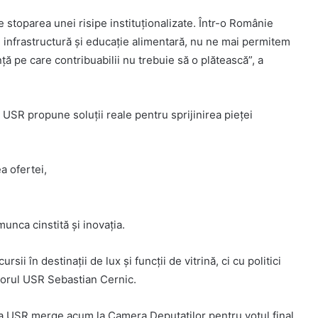
stoparea unei risipe instituționalizate. Într-o Românie
ă, infrastructură și educație alimentară, nu ne mai permitem
ă pe care contribuabilii nu trebuie să o plătească”, a
r, USR propune soluții reale pentru sprijinirea pieței
ea ofertei,
unca cinstită și inovația.
i în destinații de lux și funcții de vitrină, ci cu politici
torul USR Sebastian Cernic.
iva USR merge acum la Camera Deputaților pentru votul final.