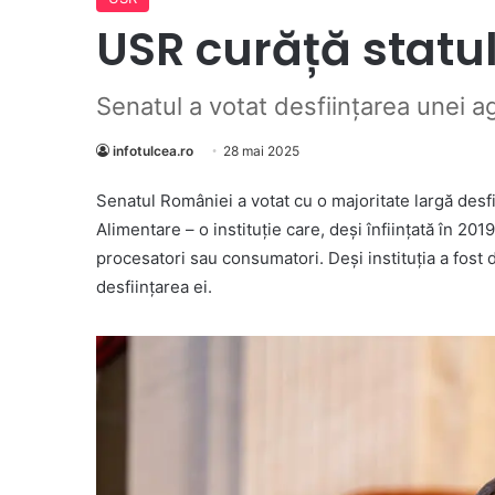
USR curăță statul
Senatul a votat desființarea unei age
infotulcea.ro
28 mai 2025
Senatul României a votat cu o majoritate largă desf
Alimentare – o instituție care, deși înființată în 20
procesatori sau consumatori. Deși instituția a fost d
desființarea ei.