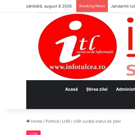
sâmbătă, august 8 2026
Breaking News
Jandarmii tul
Acasă
Ştirea zilei
Administ
Home
/
Politică
/
USR
/
USR curăță statul de pile!
USR