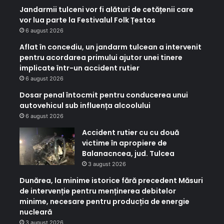
Jandarmii tulceni vor fi alături de cetățenii care
vor lua parte la Festivalul Folk Țestos
6 august 2026
Aflat în concediu, un jandarm tulcean a intervenit
pentru acordarea primului ajutor unei tinere
implicate într-un accident rutier
6 august 2026
Dosar penal întocmit pentru conducerea unui
autovehicul sub influența alcoolului
6 august 2026
Accident rutier cu cu două
victime în apropiere de
Balanacncea, jud. Tulcea
3 august 2026
Dunărea, la minime istorice fără precedent Măsuri
de intervenție pentru menținerea debitelor
minime, necesare pentru producția de energie
nucleară
3 august 2026