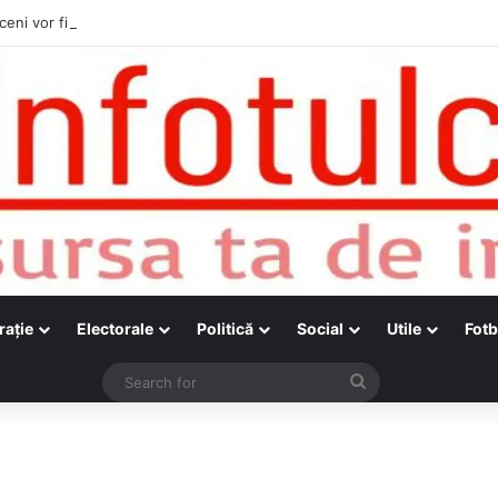
ceni vor fi alături de cetățenii care vor lua parte la Festivalul Folk Țestos
raţie
Electorale
Politică
Social
Utile
Fotb
Search
for