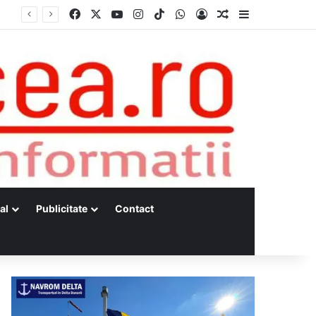
Facebook
X
YouTube
Instagram
TikTok
WhatsApp
Log In
Random Article
Sidebar
al
Publicitate
Contact