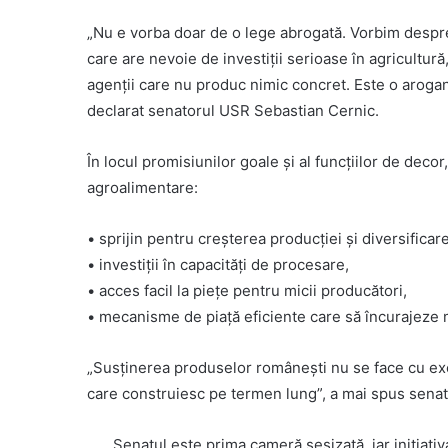
„Nu e vorba doar de o lege abrogată. Vorbim despre 
care are nevoie de investiții serioase în agricultur
agenții care nu produc nimic concret. Este o aroganț
declarat senatorul USR Sebastian Cernic.
În locul promisiunilor goale și al funcțiilor de deco
agroalimentare:
•⁠ ⁠sprijin pentru creșterea producției și diversificar
•⁠ ⁠investiții în capacități de procesare,
•⁠ ⁠acces facil la piețe pentru micii producători,
•⁠ ⁠mecanisme de piață eficiente care să încurajeze m
„Susținerea produselor românești nu se face cu excursi
care construiesc pe termen lung”, a mai spus sena
Senatul este prima cameră sesizată, iar inițiat