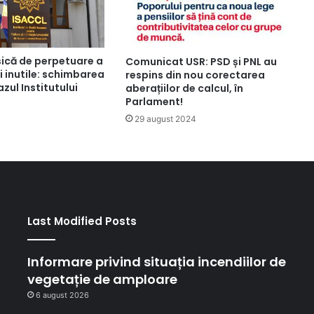
ică de perpetuare a
Comunicat USR: PSD și PNL au
ii inutile: schimbarea
respins din nou corectarea
zul Institutului
aberațiilor de calcul, în
Parlament!
29 august 2024
Last Modified Posts
Informare privind situația incendiilor de
vegetație de amploare
6 august 2026