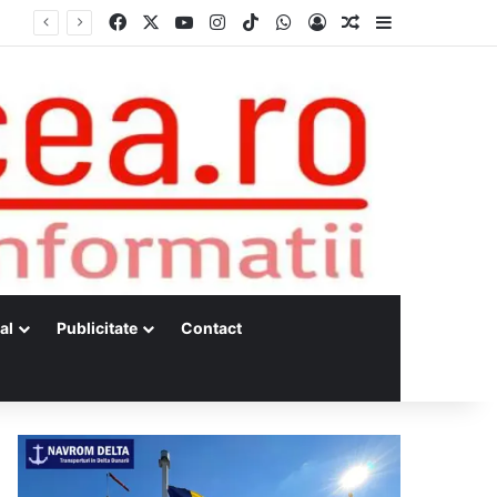
Facebook
X
YouTube
Instagram
TikTok
WhatsApp
Log In
Random Article
Sidebar
Dunărea, la minime istorice fără precedent Măsuri de intervenție pentru menținerea debitelor minime, necesare pentru producția de energie nucleară
al
Publicitate
Contact