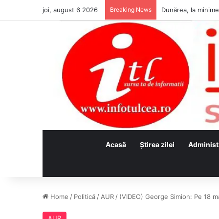
joi, august 6 2026
Breaking News
Acasă
Ştirea zilei
Administ
Home
/
Politică
/
AUR
/
(VIDEO) George Simion: Pe 18 mai
AUR