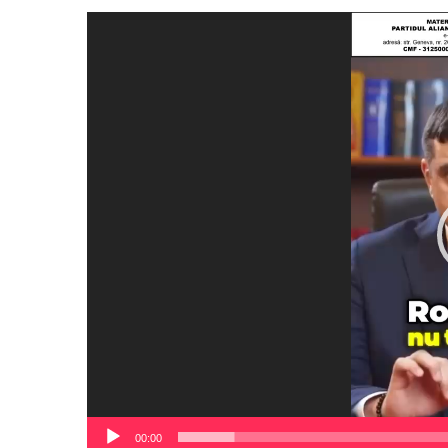
Player
video
00:00