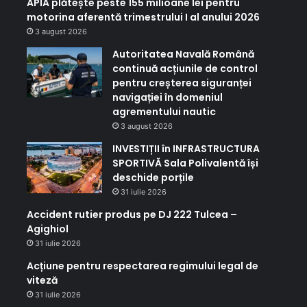
APIA plătește peste 155 milioane lei pentru
motorina aferentă trimestrului I al anului 2026
3 august 2026
Autoritatea Navală Română
continuă acțiunile de control
pentru creșterea siguranței
navigației în domeniul
agrementului nautic
3 august 2026
INVESTIȚII în INFRASTRUCTURA
SPORTIVĂ Sala Polivalentă își
deschide porțile
31 iulie 2026
Accident rutier produs pe DJ 222 Tulcea –
Agighiol
31 iulie 2026
Acțiune pentru respectarea regimului legal de
viteză
31 iulie 2026