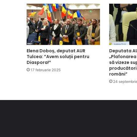
Elena Doboș, deputat AUR
Deputata AU
Tulcea: ”Avem soluții pentru
„Plafonarea
Diaspora!”
să vizeze su
producătorii
17 februarie 2025
români”
24 septembri