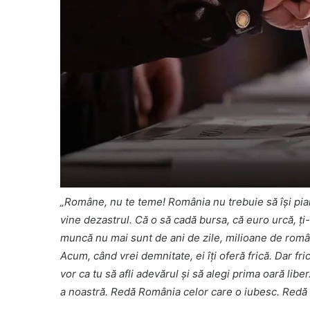
„Române, nu te teme! România nu trebuie să își piard
vine dezastrul. Că o să cadă bursa, că euro urcă, ți-
muncă nu mai sunt de ani de zile, milioane de români
Acum, când vrei demnitate, ei îți oferă frică. Dar fri
vor ca tu să afli adevărul și să alegi prima oară lib
a noastră. Redă România celor care o iubesc. Redă