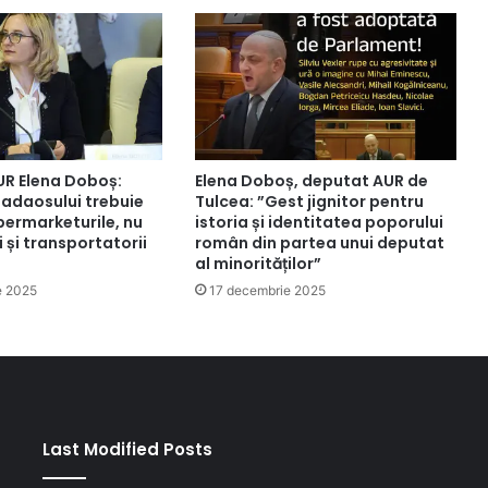
R Elena Doboș:
Elena Doboș, deputat AUR de
 adaosului trebuie
Tulcea: ”Gest jignitor pentru
permarketurile, nu
istoria și identitatea poporului
 și transportatorii
român din partea unui deputat
al minorităților”
e 2025
17 decembrie 2025
Last Modified Posts