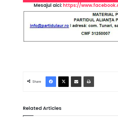
Mesajul aici:
https://www.facebook.
Facebook
X
Share via Email
Print
Share
Related Articles