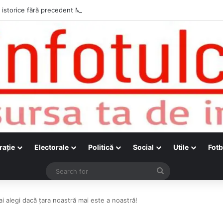
raţie
Electorale
Politică
Social
Utile
Fotb
Search
for
 alegi dacă țara noastră mai este a noastră!