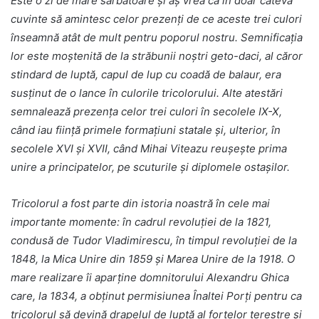
Este o zi de mare sărbătoare și aș vrea ca în doar câteva
cuvinte să amintesc celor prezenți de ce aceste trei culori
înseamnă atât de mult pentru poporul nostru. Semnificația
lor este moștenită de la străbunii noștri geto-daci, al căror
stindard de luptă, capul de lup cu coadă de balaur, era
susținut de o lance în culorile tricolorului. Alte atestări
semnalează prezența celor trei culori în secolele IX-X,
când iau ființă primele formațiuni statale și, ulterior, în
secolele XVI și XVII, când Mihai Viteazu reușește prima
unire a principatelor, pe scuturile și diplomele ostașilor.
Tricolorul a fost parte din istoria noastră în cele mai
importante momente: în cadrul revoluției de la 1821,
condusă de Tudor Vladimirescu, în timpul revoluției de la
1848, la Mica Unire din 1859 și Marea Unire de la 1918. O
mare realizare îi aparține domnitorului Alexandru Ghica
care, la 1834, a obținut permisiunea Înaltei Porți pentru ca
tricolorul să devină drapelul de luptă al forțelor terestre și