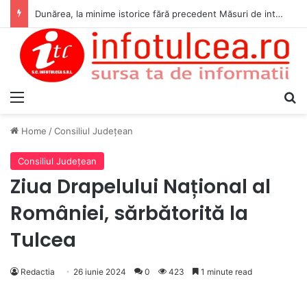
Dunărea, la minime istorice fără precedent Măsuri de intervenție pentru menținerea debitelor minime, necesare pentru producția de energie nucleară
Menu
S
Home
/
Consiliul Judeţean
Consiliul Judeţean
Ziua Drapelului Național al
României, sărbătorită la
Tulcea
Redactia
26 iunie 2024
0
423
1 minute read