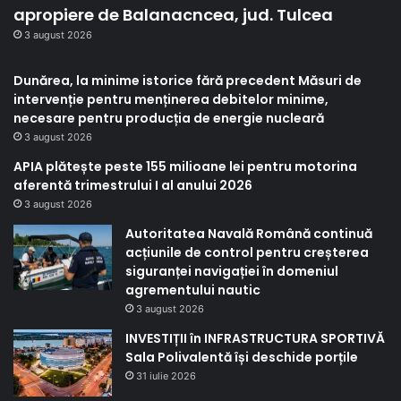
apropiere de Balanacncea, jud. Tulcea
3 august 2026
Dunărea, la minime istorice fără precedent Măsuri de
intervenție pentru menținerea debitelor minime,
necesare pentru producția de energie nucleară
3 august 2026
APIA plătește peste 155 milioane lei pentru motorina
aferentă trimestrului I al anului 2026
3 august 2026
Autoritatea Navală Română continuă
acțiunile de control pentru creșterea
siguranței navigației în domeniul
agrementului nautic
3 august 2026
INVESTIȚII în INFRASTRUCTURA SPORTIVĂ
Sala Polivalentă își deschide porțile
31 iulie 2026