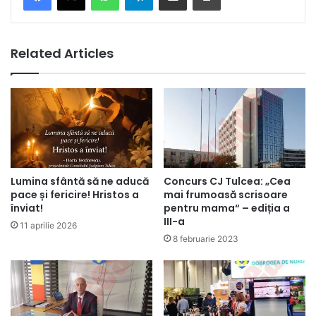
Related Articles
Lumina sfântă să ne aducă
Concurs CJ Tulcea: „Cea
pace și fericire! Hristos a
mai frumoasă scrisoare
înviat!
pentru mama“ – ediția a
III-a
11 aprilie 2026
8 februarie 2023