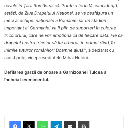
navale în Țara Românească. Printr-o fericită coincidență,
astăzi, de Ziua Drapelului Național, se va desfășura un
meci al echipei naționale a României iar un stadion
important al Germaniei va fi plin de suporteri în culorile
tricolorului, care ne vor emoționa ca de fiecare dată. Fie ca
drapelul nostru tricolor să fie arborat, în primul rând, în
inimile tuturor românilor! Doamne ajută!
”, a declarat cu
acest prilej vicepreședintele Mihai Huleni.
Defilarea gărzii de onoare a Garnizoanei Tulcea a
încheiat evenimentul.
Facebook
X
WhatsApp
Telegram
Share via Email
Print