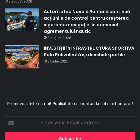
3 august 2026
Autoritatea Navală Română continuă
acțiunile de control pentru creșterea
siguranței navigației în domeniul
agrementului nautic
3 august 2026
INVESTIȚII în INFRASTRUCTURA SPORTIVĂ
Sala Polivalentă își deschide porțile
31 iulie 2026
Promovează-te cu noi! Publicitate și anunțuri la cel mai bun preț!
Enter
your
Email
address