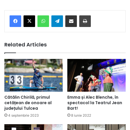
Facebook
X
WhatsApp
Telegram
Share via Email
Print
Related Articles
Cătălin Chirilă, primul
Emma și Alec Blenche, în
cetățean de onoare al
spectacol la Teatrul Jean
județului Tulcea
Bart!
4 septembrie 2023
8 iunie 2022