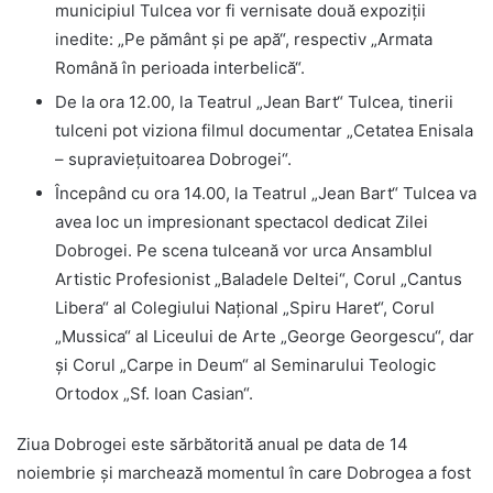
municipiul Tulcea vor fi vernisate două expoziții
inedite: „Pe pământ și pe apă“, respectiv „Armata
Română în perioada interbelică“.
De la ora 12.00, la Teatrul „Jean Bart“ Tulcea, tinerii
tulceni pot viziona filmul documentar „Cetatea Enisala
– supraviețuitoarea Dobrogei“.
Începând cu ora 14.00, la Teatrul „Jean Bart“ Tulcea va
avea loc un impresionant spectacol dedicat Zilei
Dobrogei. Pe scena tulceană vor urca Ansamblul
Artistic Profesionist „Baladele Deltei“, Corul „Cantus
Libera“ al Colegiului Național „Spiru Haret“, Corul
„Mussica“ al Liceului de Arte „George Georgescu“, dar
și Corul „Carpe in Deum“ al Seminarului Teologic
Ortodox „Sf. Ioan Casian“.
Ziua Dobrogei este sărbătorită anual pe data de 14
noiembrie și marchează momentul în care Dobrogea a fost