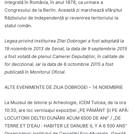
integrată în România, în anul 1878, ca urmare a
Congresului de la Berlin. Această zi marchează sfârșitul
Războiului de Independență și revenirea teritoriului la
statul român.
Legea privind instituirea Zilei Dobrogei a fost adoptată la
19 noiembrie 2013 de Senat, la data de 9 septembrie 2015
a fost votată de plenul Camerei Deputaţilor, în calitate de
for decizional, iar la data de 6 octombrie 2015 a fost
publicată în Monitorul Oficial.
ALTE EVENIMENTE DE ZIUA DOBROGEI – 14 NOIEMBRIE
La Muzeul de Istorie și Arheologie, ICEM Tulcea, de la ora
10:30, are loc vernisajul expoziției „PE PĂMÂNT ȘI PE APĂ:
LOCUITORII DELTEI DUNĂRII ACUM 6500 DE ANI” / „DE
TERRE ET D’EAU : HABITER LE DANUBE IL Y A 6 500 ANS”
Organizatori: Institutul de Cercetări Eco-Muzeale „Gavrilă