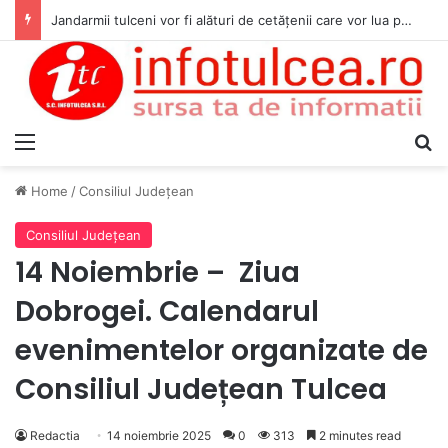
Jandarmii tulceni vor fi alături de cetățenii care vor lua parte la Festivalul Folk Țestos
Menu
S
Home
/
Consiliul Judeţean
Consiliul Judeţean
14 Noiembrie – Ziua
Dobrogei. Calendarul
evenimentelor organizate de
Consiliul Județean Tulcea
Redactia
14 noiembrie 2025
0
313
2 minutes read