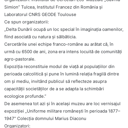
Simion” Tulcea, Institutul Francez din România și
Laboratorul CNRS GEODE Toulouse
Ce spun organizatorii:
„Delta Dunării ocupă un loc special în imaginația oamenilor,
fiind asociată cu natura și sălbăticia.
Cercetările unei echipe franco-române au arătat că, în
urmă cu 6500 de ani, zona era intens locuită de comunități
agro-pastorale.
Expoziția reconstituie modul de viață al populațiilor din
perioada calcolitică și pune în lumină relația fragilă dintre
om și mediu, invitând publicul să reflecteze asupra
capacității societăților de a se adapta la schimbări
ecologice profunde.”
De asemenea tot azi și în același muzeu are loc vernisajul
expoziției „Uniforme militare românești în perioada 1877–
1947” Colecția domnului Marius Diaconu
Organizatori: