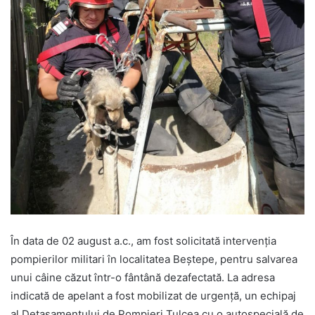
În data de 02 august a.c., am fost solicitată intervenția
pompierilor militari în localitatea Beștepe, pentru salvarea
unui câine căzut într-o fântână dezafectată. La adresa
indicată de apelant a fost mobilizat de urgenţă, un echipaj
al Detașamentului de Pompieri Tulcea cu o autospecială de