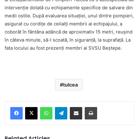
intervenție dotată cu echipamente specifice de salvare din
medii ostile. După evaluarea situației, unul dintre pompieri,
asigurat cu cordițe de ceilalți membrii ai echipajului, a
coborât în fântâna adâncă de aproximativ 15 metri, reuşind
în câteva minute, să-l scoată, în siguranță, la suprafaţă. La
fata locului au fost prezenți membri ai SVSU Beștepe.
tulcea
Facebook
X
WhatsApp
Telegram
Share via Email
Print
Related Articles