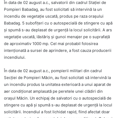
În data de 02 august a.c., salvatorii din cadrul Stației de
Pompieri Babadag, au fost solicitati să intervină la un
incendiu de vegetație uscată, produs pe raza orașului
Babadag. 5 subofițeri cu o autospecială de stingere cu apă
și spumă s-au deplasat de urgență la locul solicitării. A ars
vegetație uscată, lăstăriș și gunoi menajer pe o suprafață
de aproximativ 1000 mp. Cel mai probabil folosirea
intenționată a sursei de aprindere, a fost cauza producerii
incendiului.
În data de 02 august a.c., pompierii militari din cadrul
Secției de Pompieri Măcin, au fost solicitati să intervină la
un incendiu produs la unitatea exterioară a unui aparat de
aer condiționat amplasată pe peretele unei clădiri din
orașul Măcin. Un echipaj de salvatori cu o autospecială de
stingere cu apă și spumă s-au deplasat de urgență la locul
solicitării. Incendiul a fost lichidat rapid, fiind afectat doar