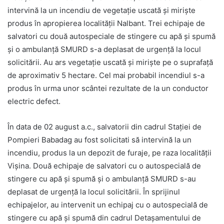
intervină la un incendiu de vegetație uscată și miriște
produs în apropierea localității Nalbant. Trei echipaje de
salvatori cu două autospeciale de stingere cu apă și spumă
și o ambulanță SMURD s-a deplasat de urgență la locul
solicitării. Au ars vegetație uscată și miriște pe o suprafață
de aproximativ 5 hectare. Cel mai probabil incendiul s-a
produs în urma unor scântei rezultate de la un conductor
electric defect.
În data de 02 august a.c., salvatorii din cadrul Stației de
Pompieri Babadag au fost solicitati să intervină la un
incendiu, produs la un depozit de furaje, pe raza localității
Vișina. Două echipaje de salvatori cu o autospecială de
stingere cu apă și spumă și o ambulanță SMURD s-au
deplasat de urgență la locul solicitării. În sprijinul
echipajelor, au intervenit un echipaj cu o autospecială de
stingere cu apă și spumă din cadrul Detașamentului de