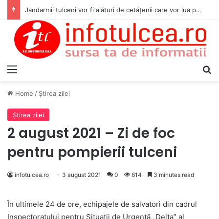
Jandarmii tulceni vor fi alături de cetățenii care vor lua parte la Festivalul Folk Țestos
Menu
S
Home
/
Ştirea zilei
Ştirea zilei
2 august 2021 – Zi de foc
pentru pompierii tulceni
infotulcea.ro
3 august 2021
0
614
3 minutes read
În ultimele 24 de ore, echipajele de salvatori din cadrul
Inspectoratului pentru Situații de Urgență „Delta” al