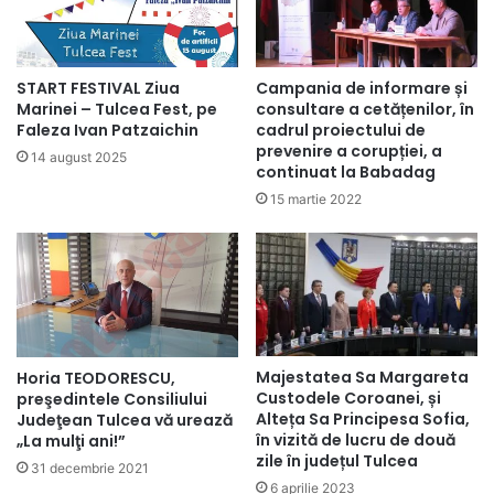
START FESTIVAL Ziua
Campania de informare și
Marinei – Tulcea Fest, pe
consultare a cetățenilor, în
Faleza Ivan Patzaichin
cadrul proiectului de
prevenire a corupției, a
14 august 2025
continuat la Babadag
15 martie 2022
Majestatea Sa Margareta
Horia TEODORESCU,
Custodele Coroanei, și
preşedintele Consiliului
Alteța Sa Principesa Sofia,
Judeţean Tulcea vă urează
în vizită de lucru de două
„La mulţi ani!”
zile în județul Tulcea
31 decembrie 2021
6 aprilie 2023