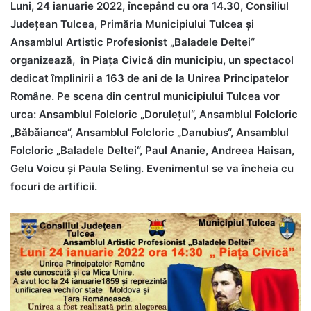
Luni, 24 ianuarie 2022, începând cu ora 14.30, Consiliul
Județean Tulcea, Primăria Municipiului Tulcea și
Ansamblul Artistic Profesionist „Baladele Deltei“
organizează, în Piața Civică din municipiu, un spectacol
dedicat împlinirii a 163 de ani de la Unirea Principatelor
Române. Pe scena din centrul municipiului Tulcea vor
urca: Ansamblul Folcloric „Dorulețul“, Ansamblul Folcloric
„Băbăianca“, Ansamblul Folcloric „Danubius“, Ansamblul
Folcloric „Baladele Deltei“, Paul Ananie, Andreea Haisan,
Gelu Voicu și Paula Seling. Evenimentul se va încheia cu
focuri de artificii.