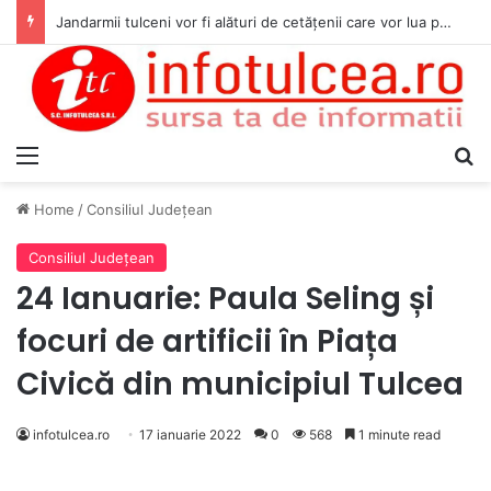
Jandarmii tulceni vor fi alături de cetățenii care vor lua parte la Festivalul Folk Țestos
Menu
S
Home
/
Consiliul Judeţean
Consiliul Judeţean
24 Ianuarie: Paula Seling și
focuri de artificii în Piața
Civică din municipiul Tulcea
infotulcea.ro
17 ianuarie 2022
0
568
1 minute read