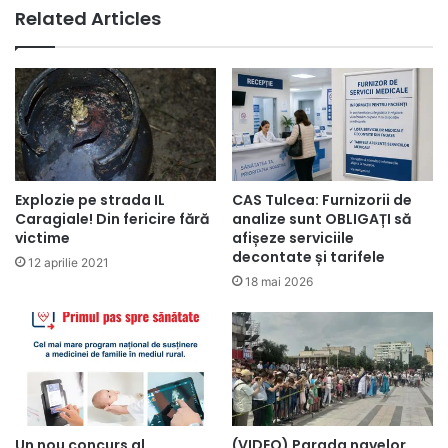
Related Articles
Explozie pe strada IL
CAS Tulcea: Furnizorii de
Caragiale! Din fericire fără
analize sunt OBLIGAȚI să
victime
afișeze serviciile
decontate și tarifele
12 aprilie 2021
18 mai 2026
Un nou concurs al
(VIDEO) Parada navelor