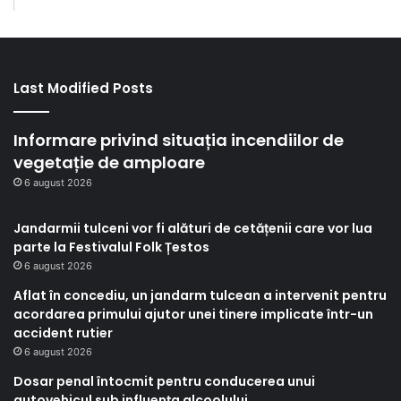
Last Modified Posts
Informare privind situația incendiilor de
vegetație de amploare
6 august 2026
Jandarmii tulceni vor fi alături de cetățenii care vor lua
parte la Festivalul Folk Țestos
6 august 2026
Aflat în concediu, un jandarm tulcean a intervenit pentru
acordarea primului ajutor unei tinere implicate într-un
accident rutier
6 august 2026
Dosar penal întocmit pentru conducerea unui
autovehicul sub influența alcoolului