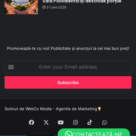
Sala Polivalentă își deschide porțile
31 iulie 2026
Promovează-te cu noi! Publicitate și anunțuri la cel mai bun preț!
Enter
your
Email
address
Sutinut de
WebCo Media - Agentie de Marketing
Facebook
X
YouTube
Instagram
TikTok
WhatsApp
CONTACTEAZĂ-NE