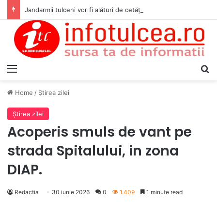
Jandarmii tulceni vor fi alături de cetățenii care vor lua parte la Festivalul Folk Țestos
Menu
S
Home
/
Ştirea zilei
Ştirea zilei
Acoperis smuls de vant pe
strada Spitalului, in zona
DIAP.
Redactia
30 iunie 2026
0
1.409
1 minute read