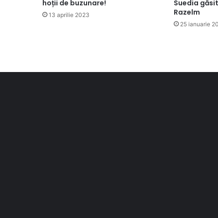
hoții de buzunare!
Suedia găsit
Razelm
13 aprilie 2023
25 ianuarie 2