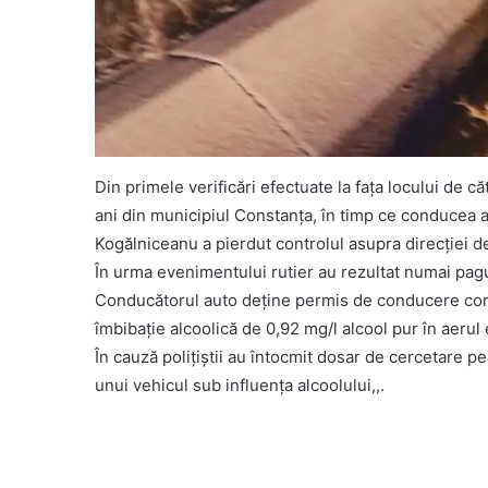
Din primele verificări efectuate la fața locului de căt
ani din municipiul Constanța, în timp ce conducea au
Kogălniceanu a pierdut controlul asupra direcției de
În urma evenimentului rutier au rezultat numai pag
Conducătorul auto deține permis de conducere coresp
îmbibație alcoolică de 0,92 mg/l alcool pur în aerul 
În cauză polițiștii au întocmit dosar de cercetare pe
unui vehicul sub influența alcoolului,,.