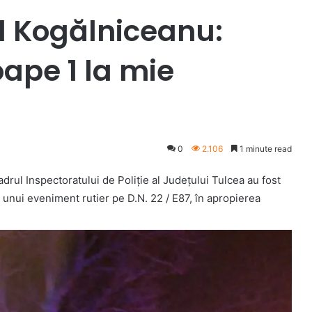
il Kogălniceanu:
ape 1 la mie
0
2.106
1 minute read
 cadrul Inspectoratului de Poliție al Județului Tulcea au fost
a unui eveniment rutier pe D.N. 22 / E87, în apropierea