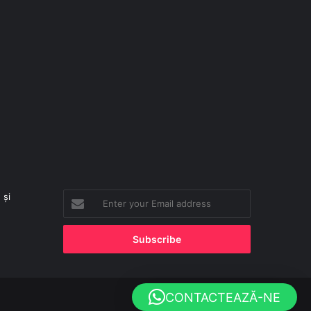
 și
Enter
your
Email
address
CONTACTEAZĂ-NE
Facebook
X
YouTube
Instagram
TikTok
WhatsApp