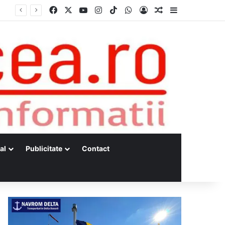
Facebook
X
YouTube
Instagram
TikTok
WhatsApp
Log In
Random Article
Sidebar
s
al
Publicitate
Contact