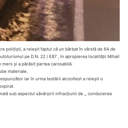
re polițiști, a reieșit faptul că un bărbat în vârstă de 64 de
toturismul pe D.N. 22 / E87 , în apropierea localității Mihail
 mers și a părăsit partea carosabilă.
ube materiale.
unzător iar în urma testării alcooltest a reieșit o
expirat.
nală sub aspectul săvârșirii infracțiunii de ,, conducerea