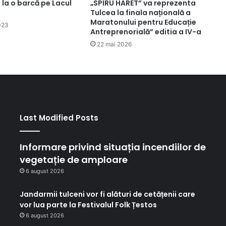
 la o barcă pe Lacul
„SPIRU HARET” va reprezenta
Tulcea la finala națională a
Maratonului pentru Educație
023
Antreprenorială” editia a IV-a
22 mai 2026
Last Modified Posts
Informare privind situația incendiilor de
vegetație de amploare
6 august 2026
Jandarmii tulceni vor fi alături de cetățenii care
vor lua parte la Festivalul Folk Țestos
6 august 2026