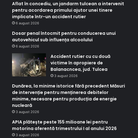
Aflat în concediu, un jandarm tulcean a intervenit
pentru acordarea primului ajutor unei tinere
implicate într-un accident rutier
6 august 2026
Dosar penal întocmit pentru conducerea unui
autovehicul sub influența alcoolului
6 august 2026
Accident rutier cu cu două
victime în apropiere de
Balanacncea, jud. Tulcea
3 august 2026
Dunărea, la minime istorice fără precedent Măsuri
de intervenție pentru menținerea debitelor
minime, necesare pentru producția de energie
nucleară
3 august 2026
APIA plătește peste 155 milioane lei pentru
motorina aferentă trimestrului I al anului 2026
3 august 2026