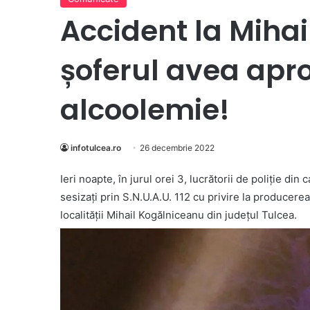
Accident la Miha
șoferul avea apro
alcoolemie!
infotulcea.ro
26 decembrie 2022
Ieri noapte, în jurul orei 3, lucrătorii de poliție din
sesizați prin S.N.U.A.U. 112 cu privire la producere
localității Mihail Kogălniceanu din județul Tulcea.