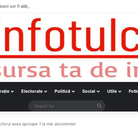
ceni vor fi alături de cetățenii care vor lua parte la Festivalul Folk Țesto
raţie
Electorale
Politică
Social
Utile
Fotb
Search
for
oferul avea aproape 1 la mie alcoolemie!