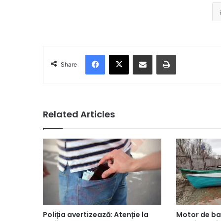
Facebook
X
Share via Email
Print
Share
Related Articles
Poliția avertizează: Atenție la
Motor de bar