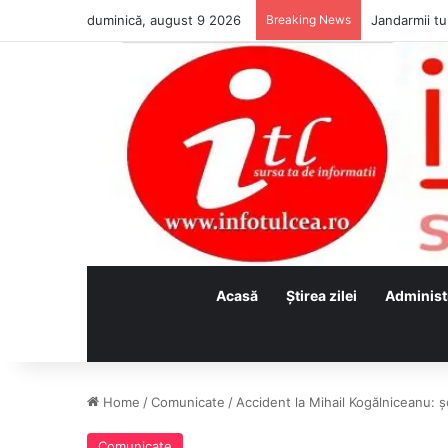
duminică, august 9 2026
Breaking News
Jandarmii tul
Acasă
Ştirea zilei
Administ
Home
/
Comunicate
/
Accident la Mihail Kogălniceanu: ș
Comunicate