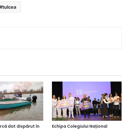
tulcea
că dat dispărut în
Echipa Colegiului Național