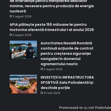
de intervenție pentru menținerea debitelor
minime, necesare pentru producția de energie
nucleară
3 august 2026
APIA plătește peste 155 milioane lei pentru
motorina aferentă trimestrului I al anului 2026
3 august 2026
Autoritatea Navală Română
continuă acțiunile de control
pentru creșterea siguranței
navigației în domeniul
agrementului nautic
3 august 2026
INVESTIȚII în INFRASTRUCTURA
SPORTIVĂ Sala Polivalentă își
deschide porțile
31 iulie 2026
Promovează-te cu noi! Publicitate