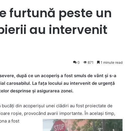
e furtună peste un
erii au intervenit
0
871
1 minute read
vere, după ce un acoperiș a fost smuls de vânt și s-a
al carosabilul. La fața locului au intervenit de urgență
elor desprinse și asigurarea zonei.
 bucăți din acoperișul unei clădiri au fost proiectate de
oare roșie, provocând avarii importante. În același timp,
ona a fost