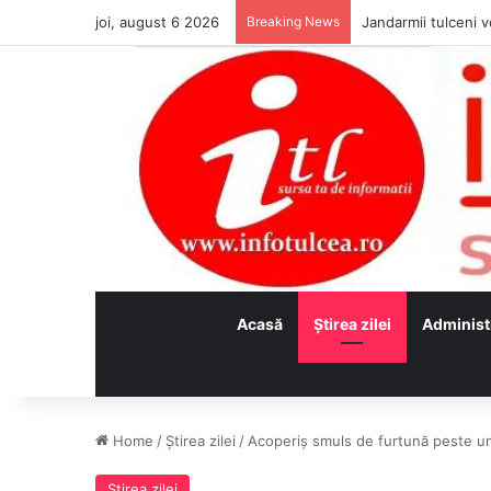
joi, august 6 2026
Breaking News
Jandarmii tulceni vo
Acasă
Ştirea zilei
Administ
Home
/
Ştirea zilei
/
Acoperiș smuls de furtună peste un
Ştirea zilei