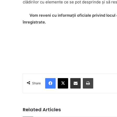
clădirilor cu elemente ce se pot desprinde și să res
Vom reveni cu informații oficiale privind locul
înregistrate.
Facebook
X
Share via Email
Print
Share
Related Articles