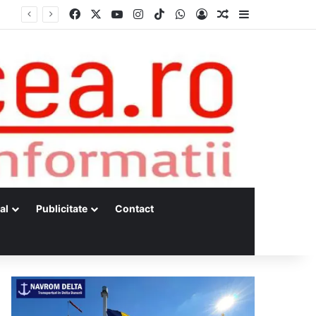
Facebook
X
YouTube
Instagram
TikTok
WhatsApp
Log In
Random Article
Sidebar
al
Publicitate
Contact