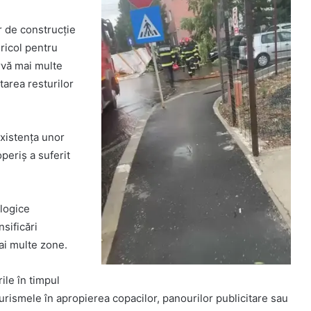
r de construcție
ricol pentru
ervă mai multe
tarea resturilor
existența unor
periș a suferit
ologice
nsificări
ai multe zone.
ile în timpul
ismele în apropierea copacilor, panourilor publicitare sau