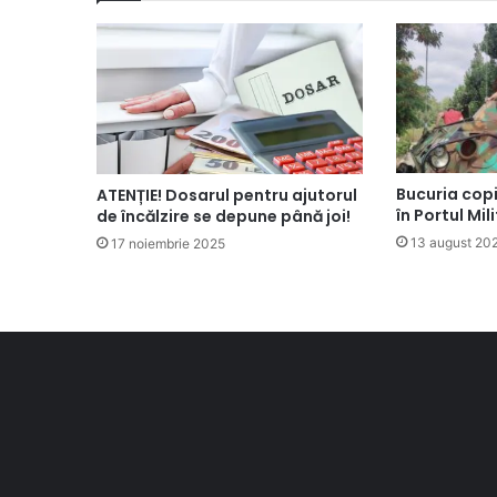
Bucuria copi
ATENȚIE! Dosarul pentru ajutorul
în Portul Mil
de încălzire se depune până joi!
13 august 20
17 noiembrie 2025