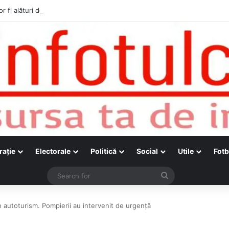
r fi alături de cetățenii care vor lua parte la Festivalul Folk Țestos
raţie
Electorale
Politică
Social
Utile
Fotb
Search
for
 autoturism. Pompierii au intervenit de urgență