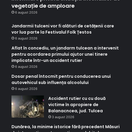
vegetație de amploare
6 august 2026
Jandarmii tulceni vor fi alături de cetățenii care
vor lua parte la Festivalul Folk Țestos
6 august 2026
Aflat în concediu, un jandarm tulcean a intervenit
pentru acordarea primului ajutor unei tinere
implicate într-un accident rutier
6 august 2026
Dosar penal întocmit pentru conducerea unui
autovehicul sub influența alcoolului
6 august 2026
Accident rutier cu cu două
victime în apropiere de
Balanacncea, jud. Tulcea
3 august 2026
Dunărea, la minime istorice fără precedent Măsuri