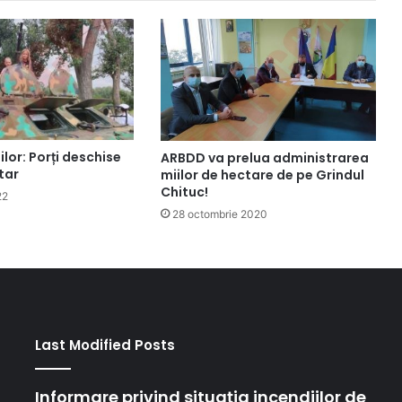
ilor: Porți deschise
ARBDD va prelua administrarea
itar
miilor de hectare de pe Grindul
Chituc!
22
28 octombrie 2020
Last Modified Posts
Informare privind situația incendiilor de