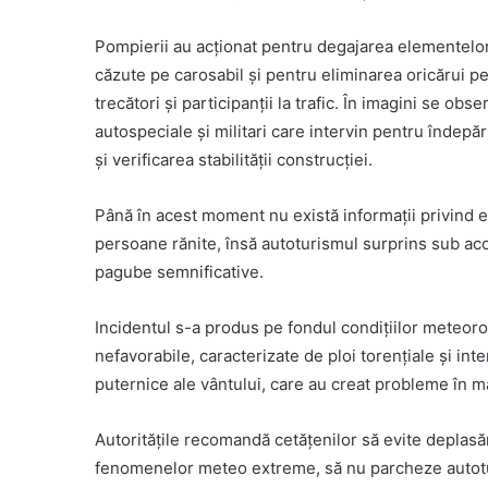
Pompierii au acționat pentru degajarea elementelo
căzute pe carosabil și pentru eliminarea oricărui pe
trecători și participanții la trafic. În imagini se obs
autospeciale și militari care intervin pentru îndepăr
și verificarea stabilității construcției.
Până în acest moment nu există informații privind 
persoane rănite, însă autoturismul surprins sub aco
pagube semnificative.
Incidentul s-a produs pe fondul condițiilor meteor
nefavorabile, caracterizate de ploi torențiale și inte
puternice ale vântului, care au creat probleme în m
Autoritățile recomandă cetățenilor să evite deplasăr
fenomenelor meteo extreme, să nu parcheze autotur