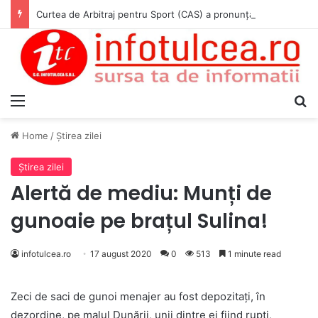
Curtea de Arbitraj pentru Sport (CAS) a pronunțat hotărârea în cauza WADA v. ANAD & Matei Cosmin Gabriel
Menu
S
Home
/
Ştirea zilei
Ştirea zilei
Alertă de mediu: Munți de
gunoaie pe brațul Sulina!
infotulcea.ro
17 august 2020
0
513
1 minute read
Zeci de saci de gunoi menajer au fost depozitați, în
dezordine, pe malul Dunării, unii dintre ei fiind rupți,