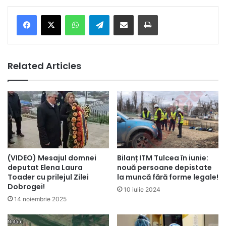
Facebook
X
WhatsApp
Telegram
Share via Email
Print
Related Articles
(VIDEO) Mesajul domnei
Bilanț ITM Tulcea în iunie:
deputat Elena Laura
nouă persoane depistate
Toader cu prilejul Zilei
la muncă fără forme legale!
Dobrogei!
10 iulie 2024
14 noiembrie 2025