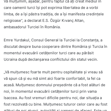
Vă mulțumim, așadar, pentru faptul că ați creat mediul în
care oamenii turci își pot exprima libertatea de a vorbi
limba, de a își păstra tradiția, de a își manifesta credințele
religioase“, a declarat E.S. Özgür Kıvanç Altan,
ambasadorul Turciei în România.
Emre Yurdakul, Consul General la Turciei la Constanța, a
discutat despre buna cooperare dintre România și Turcia în
momentul evacuării cetățenilor turci care au părăsit
Ucraina după declanșarea conflictului din statul vecin.
„Vă mulțumesc foarte mult pentru ospitalitate și vreau să
vă spun că și eu mă simt aici foarte confortabil, la fel ca
acasă. Mulțumesc domnului președinte că a fost alături de
noi, în momentul evacuării cetățenilor turci prin vama
Isaccea. Au fost vremuri dificile pentru noi, dar situația a
fost rezolvată cu bine. Mulțumesc tuturor celor care au fost
alături de noi atunci, autorități și oameni de afaceri. Este un