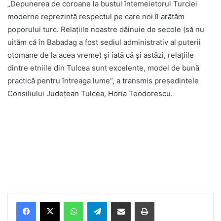
„Depunerea de coroane la bustul întemeietorul Turciei
moderne reprezintă respectul pe care noi îl arătăm
poporului turc. Relațiile noastre dăinuie de secole (să nu
uităm că în Babadag a fost sediul administrativ al puterii
otomane de la acea vreme) și iată că și astăzi, relațiile
dintre etniile din Tulcea sunt excelente, model de bună
practică pentru întreaga lume“, a transmis președintele
Consiliului Județean Tulcea, Horia Teodorescu.
Facebook
X
WhatsApp
Telegram
Share via Email
Print