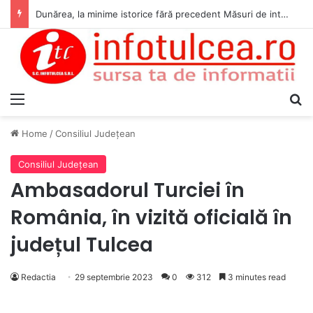
Dunărea, la minime istorice fără precedent Măsuri de intervenție pentru menținerea debitelor minime, necesare pentru producția de energie nucleară
Menu
S
Home
/
Consiliul Judeţean
Consiliul Judeţean
Ambasadorul Turciei în
România, în vizită oficială în
județul Tulcea
Redactia
29 septembrie 2023
0
312
3 minutes read