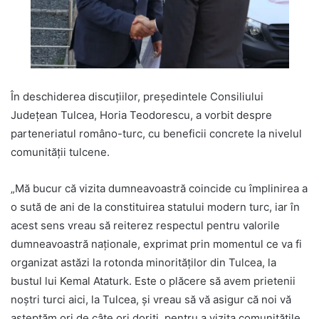
În deschiderea discuțiilor, președintele Consiliului
Județean Tulcea, Horia Teodorescu, a vorbit despre
parteneriatul româno-turc, cu beneficii concrete la nivelul
comunității tulcene.
„Mă bucur că vizita dumneavoastră coincide cu împlinirea a
o sută de ani de la constituirea statului modern turc, iar în
acest sens vreau să reiterez respectul pentru valorile
dumneavoastră naționale, exprimat prin momentul ce va fi
organizat astăzi la rotonda minorităților din Tulcea, la
bustul lui Kemal Ataturk. Este o plăcere să avem prietenii
noștri turci aici, la Tulcea, și vreau să vă asigur că noi vă
așteptăm ori de câte ori doriți, pentru a vizita comunitățile