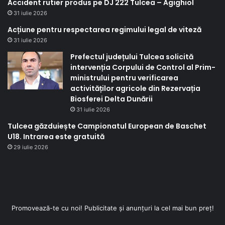
Accident rutier produs pe DJ 222 Tulcea – Agighiol
31 iulie 2026
Acțiune pentru respectarea regimului legal de viteză
31 iulie 2026
Prefectul județului Tulcea solicită
intervenția Corpului de Control al Prim-
ministrului pentru verificarea
activităților agricole din Rezervația
Biosferei Delta Dunării
31 iulie 2026
Tulcea găzduiește Campionatul European de Baschet
U18. Intrarea este gratuită
29 iulie 2026
Promovează-te cu noi! Publicitate și anunțuri la cel mai bun preț!