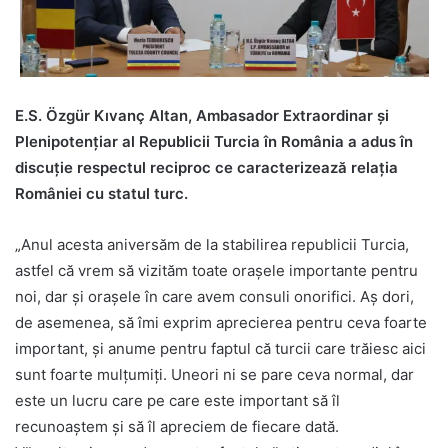
E.S. Özgür Kıvanç Altan, Ambasador Extraordinar și
Plenipotențiar al Republicii Turcia în România a adus în
discuție respectul reciproc ce caracterizează relația
României cu statul turc.
„Anul acesta aniversăm de la stabilirea republicii Turcia,
astfel că vrem să vizităm toate orașele importante pentru
noi, dar și orașele în care avem consuli onorifici. Aș dori,
de asemenea, să îmi exprim aprecierea pentru ceva foarte
important, și anume pentru faptul că turcii care trăiesc aici
sunt foarte mulțumiți. Uneori ni se pare ceva normal, dar
este un lucru care pe care este important să îl
recunoaștem și să îl apreciem de fiecare dată.