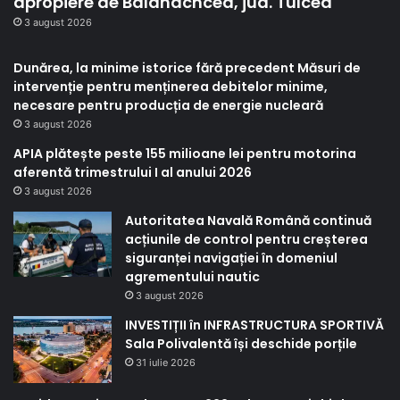
apropiere de Balanacncea, jud. Tulcea
3 august 2026
Dunărea, la minime istorice fără precedent Măsuri de
intervenție pentru menținerea debitelor minime,
necesare pentru producția de energie nucleară
3 august 2026
APIA plătește peste 155 milioane lei pentru motorina
aferentă trimestrului I al anului 2026
3 august 2026
Autoritatea Navală Română continuă
acțiunile de control pentru creșterea
siguranței navigației în domeniul
agrementului nautic
3 august 2026
INVESTIȚII în INFRASTRUCTURA SPORTIVĂ
Sala Polivalentă își deschide porțile
31 iulie 2026