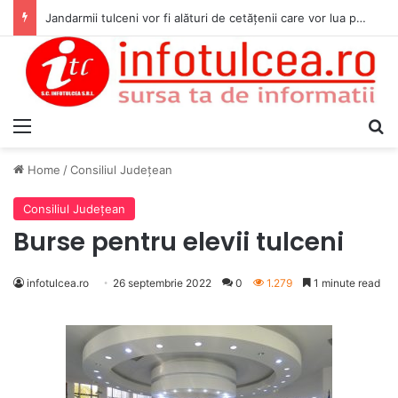
Jandarmii tulceni vor fi alături de cetățenii care vor lua parte la Festivalul Folk Țestos
Menu
S
Home
/
Consiliul Judeţean
Consiliul Judeţean
Burse pentru elevii tulceni
infotulcea.ro
26 septembrie 2022
0
1.279
1 minute read