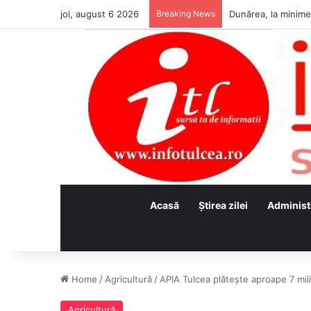
joi, august 6 2026
Breaking News
Acasă
Ştirea zilei
Administ
Home
/
Agricultură
/
APIA Tulcea plătește aproape 7 mili
Agricultură