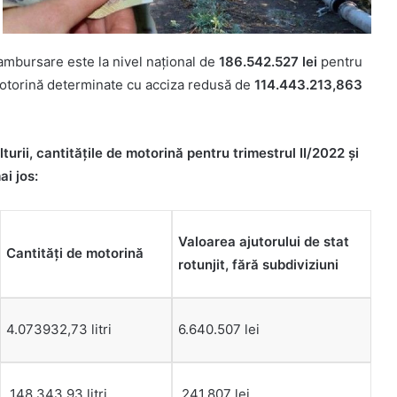
mbursare este la nivel național de
186.542.527 lei
pentru
 motorină determinate cu acciza redusă de
114.443.213,863
turii, cantitățile de motorină pentru trimestrul II/2022 și
ai jos:
Valoarea ajutorului de stat
Cantități de motorină
rotunjit, fără subdiviziuni
4.073932,73 litri
6.640.507 lei
148.343,93 litri
241.807 lei