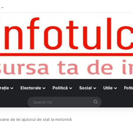
raţie
Electorale
Politică
Social
Utile
Fotb
Search
for
oane de lei ajutorul de stat la motorină