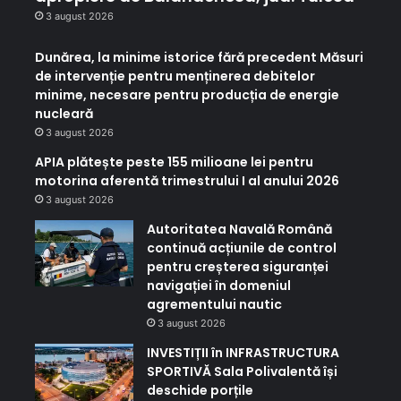
3 august 2026
Dunărea, la minime istorice fără precedent Măsuri
de intervenție pentru menținerea debitelor
minime, necesare pentru producția de energie
nucleară
3 august 2026
APIA plătește peste 155 milioane lei pentru
motorina aferentă trimestrului I al anului 2026
3 august 2026
Autoritatea Navală Română
continuă acțiunile de control
pentru creșterea siguranței
navigației în domeniul
agrementului nautic
3 august 2026
INVESTIȚII în INFRASTRUCTURA
SPORTIVĂ Sala Polivalentă își
deschide porțile