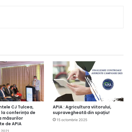
ntele CJ Tulcea,
APIA : Agricultura viitorului,
, la conferința de
supravegheată din spațiu!
 măsurilor
15 octombrie 2025
e de APIA
e 2021