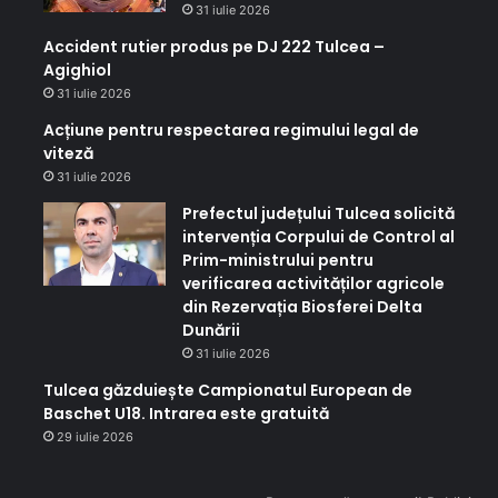
31 iulie 2026
Accident rutier produs pe DJ 222 Tulcea –
Agighiol
31 iulie 2026
Acțiune pentru respectarea regimului legal de
viteză
31 iulie 2026
Prefectul județului Tulcea solicită
intervenția Corpului de Control al
Prim-ministrului pentru
verificarea activităților agricole
din Rezervația Biosferei Delta
Dunării
31 iulie 2026
Tulcea găzduiește Campionatul European de
Baschet U18. Intrarea este gratuită
29 iulie 2026