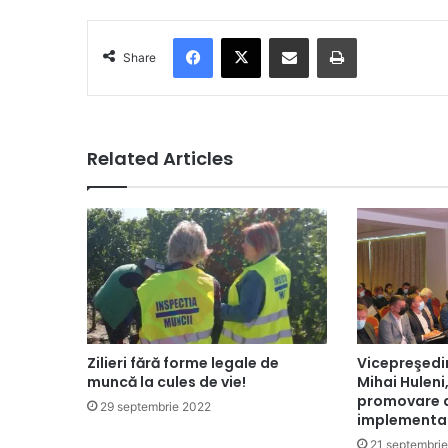
Facebook
X
Share via Email
Print
Share
Related Articles
Zilieri fără forme legale de
Vicepreşedi
muncă la cules de vie!
Mihai Huleni
promovare a
29 septembrie 2022
implementat
21 septembri