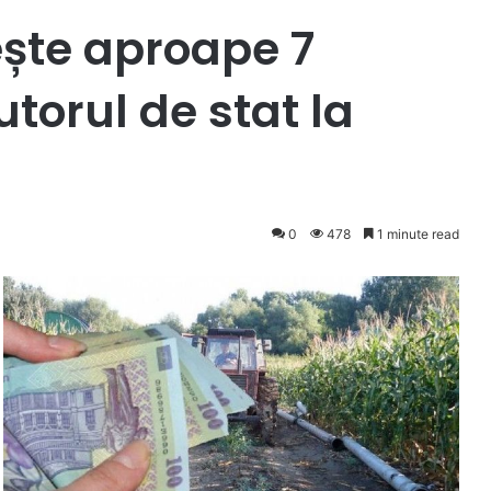
ește aproape 7
utorul de stat la
0
478
1 minute read