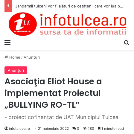
Jandarmii tulceni vor fi alături de cetățenii care vor lua parte la Festivalul Folk Țestos
Menu
S
Home
/
Anunţuri
Anunţuri
Asociaţia Eliot House a
implementat Proiectul
„BULLYING RO-TL”
- proiect cofinanţat de UAT Municipiul Tulcea
infotulcea.ro
21 noiembrie 2022
0
480
1 minute read