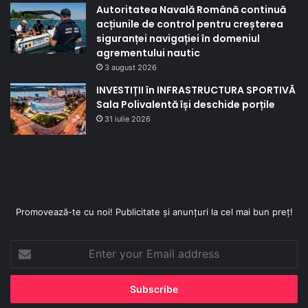
Autoritatea Navală Română continuă
acțiunile de control pentru creșterea
siguranței navigației în domeniul
agrementului nautic
3 august 2026
INVESTIȚII în INFRASTRUCTURA SPORTIVĂ
Sala Polivalentă își deschide porțile
31 iulie 2026
Promovează-te cu noi! Publicitate și anunțuri la cel mai bun preț!
Enter
your
Email
address