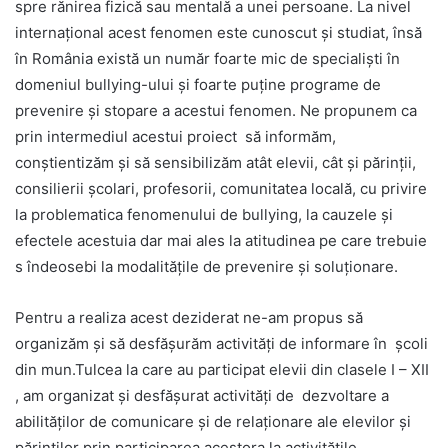
spre rănirea fizică sau mentală a unei persoane. La nivel
internaţional acest fenomen este cunoscut și studiat, însă
în România există un număr foarte mic de specialişti în
domeniul bullying-ului şi foarte puţine programe de
prevenire şi stopare a acestui fenomen. Ne propunem ca
prin intermediul acestui proiect să informăm,
conștientizăm și să sensibilizăm atât elevii, cât și părinții,
consilierii școlari, profesorii, comunitatea locală, cu privire
la problematica fenomenului de bullying, la cauzele și
efectele acestuia dar mai ales la atitudinea pe care trebuie
s îndeosebi la modalitățile de prevenire și soluționare.
Pentru a realiza acest deziderat ne-am propus să
organizăm și să desfășurăm activități de informare în școli
din mun.Tulcea la care au participat elevii din clasele I – XII
, am organizat și desfășurat activități de dezvoltare a
abilităților de comunicare și de relaționare ale elevilor și
părinților prin participarea acestora la activitățile