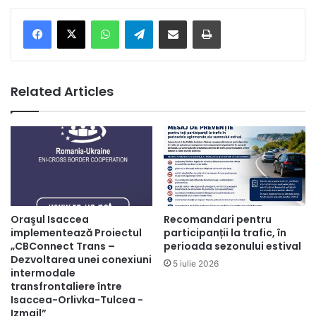
Facebook
X
WhatsApp
Telegram
Share via Email
Print
Related Articles
Oraşul Isaccea
Recomandari pentru
implementează Proiectul
participanții la trafic, în
„CBConnect Trans –
perioada sezonului estival
Dezvoltarea unei conexiuni
5 iulie 2026
intermodale
transfrontaliere între
Isaccea-Orlivka-Tulcea -
Izmail”