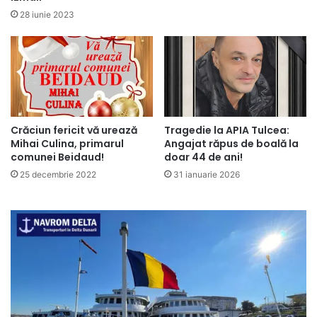
28 iunie 2023
Crăciun fericit vă urează
Tragedie la APIA Tulcea:
Mihai Culina, primarul
Angajat răpus de boală la
comunei Beidaud!
doar 44 de ani!
25 decembrie 2022
31 ianuarie 2026