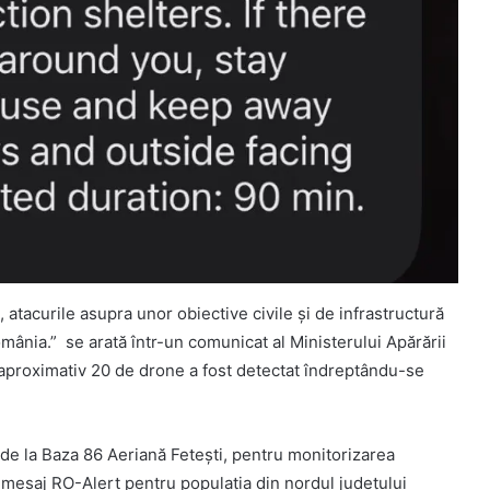
, atacurile asupra unor obiective civile și de infrastructură
omânia.” se arată într-un comunicat al Ministerului Apărării
 aproximativ 20 de drone a fost detectat îndreptându-se
 de la Baza 86 Aeriană Fetești, pentru monitorizarea
un mesaj RO-Alert pentru populația din nordul județului