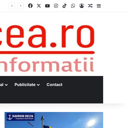
Facebook
X
YouTube
Instagram
TikTok
WhatsApp
Log In
Random Article
Sidebar
al
Publicitate
Contact