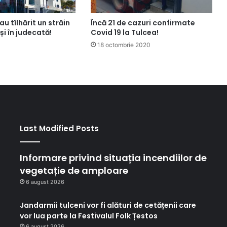
au tîlhărit un străin
Încă 21 de cazuri confirmate
și în judecată!
Covid 19 la Tulcea!
18 octombrie 2020
Last Modified Posts
Informare privind situația incendiilor de
vegetație de amploare
6 august 2026
Jandarmii tulceni vor fi alături de cetățenii care
vor lua parte la Festivalul Folk Țestos
6 august 2026