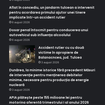
Aflat în concediu, un jandarm tulcean a intervenit
pentru acordarea primului ajutor unei tinere
implicate într-un accident rutier
6 august 2026
Dosar penal întocmit pentru conducerea unui
autovehicul sub influența alcoolului
6 august 2026
Accident rutier cu cu două
victime în apropiere de
Balanacncea, jud. Tulcea
3 august 2026
Dunărea, la minime istorice fără precedent Măsuri
de intervenție pentru menținerea debitelor
minime, necesare pentru producția de energie
nucleară
3 august 2026
APIA plătește peste 155 milioane lei pentru
motorina aferentă trimestrului I al anului 2026