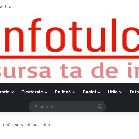
r fi alături de cetățenii care vor lua parte la Festivalul Folk Țestos
raţie
Electorale
Politică
Social
Utile
Fotb
Search
for
dronă a survolat localitatea!