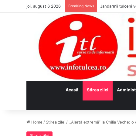
joi, august 6 2026
Breaking News
Jandarmii tulceni vo
Acasă
Ştirea zilei
Administ
Home
/
Ştirea zilei
/
,,Alertă extremă” la Chilia Veche: o 
Ştirea zilei