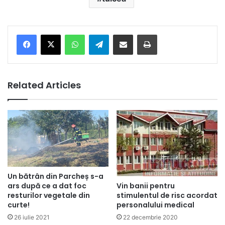
Facebook
X
WhatsApp
Telegram
Share via Email
Print
Related Articles
Un bătrân din Parcheș s-a
Vin banii pentru
ars după ce a dat foc
stimulentul de risc acordat
resturilor vegetale din
personalului medical
curte!
22 decembrie 2020
26 iulie 2021