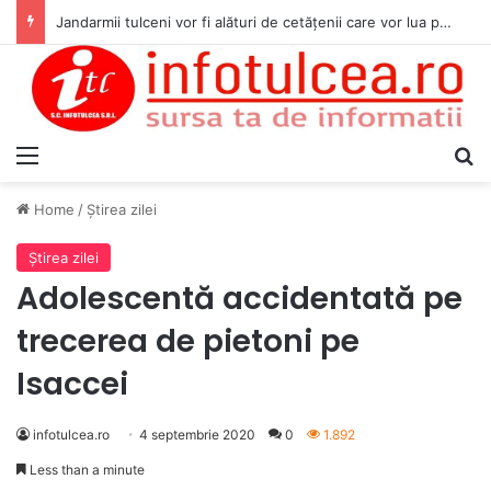
Jandarmii tulceni vor fi alături de cetățenii care vor lua parte la Festivalul Folk Țestos
Menu
S
Home
/
Ştirea zilei
Ştirea zilei
Adolescentă accidentată pe
trecerea de pietoni pe
Isaccei
infotulcea.ro
4 septembrie 2020
0
1.892
Less than a minute