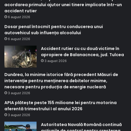
acordarea primului ajutor unei tinere implicate într-un
accident rutier
6 august 2026
Dosar penal întocmit pentru conducerea unui
autovehicul sub influența alcoolului
6 august 2026
Accident rutier cu cu două victime în
apropiere de Balanacncea, jud. Tulcea
3 august 2026
Dunărea, la minime istorice fără precedent Măsuri de
intervenție pentru menținerea debitelor minime,
necesare pentru producția de energie nucleară
3 august 2026
APIA plătește peste 155 milioane lei pentru motorina
aferentă trimestrului I al anului 2026
3 august 2026
Autoritatea Navală Română continuă
acțiunile de control pentru creșterea