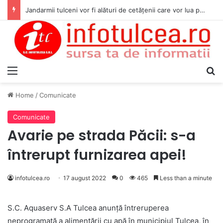
Jandarmii tulceni vor fi alături de cetățenii care vor lua parte la Festivalul Folk Țestos
Menu
S
Home
/
Comunicate
Comunicate
Avarie pe strada Păcii: s-a
întrerupt furnizarea apei!
infotulcea.ro
17 august 2022
0
465
Less than a minute
S.C. Aquaserv S.A Tulcea anunță întreruperea
neprogramată a alimentării cu apă în municipiul Tulcea, în