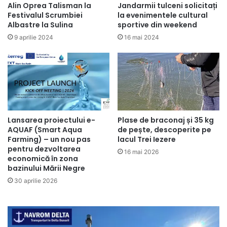
Alin Oprea Talisman la
Jandarmii tulceni solicitați
Festivalul Scrumbiei
la evenimentele cultural
Albastre la Sulina
sportive din weekend
9 aprilie 2024
16 mai 2024
Lansarea proiectului e-
Plase de braconaj și 35 kg
AQUAF (Smart Aqua
de pește, descoperite pe
Farming) – un nou pas
lacul Trei Iezere
pentru dezvoltarea
16 mai 2026
economică în zona
bazinului Mării Negre
30 aprilie 2026