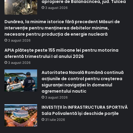
apropiere de Balanacncea, jud. Tulcea
3 august 2026
Dunărea, la minime istorice fără precedent Măsuri de
intervenție pentru menținerea debitelor minime,
necesare pentru producția de energie nucleară
3 august 2026
APIA plătește peste 155 milioane lei pentru motorina
aferentă trimestrului I al anului 2026
3 august 2026
Autoritatea Navală Română continuă
acțiunile de control pentru creșterea
siguranței navigației în domeniul
agrementului nautic
3 august 2026
INVESTIȚII în INFRASTRUCTURA SPORTIVĂ
Sala Polivalentă își deschide porțile
31 iulie 2026