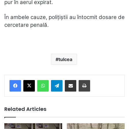
pur în aerul expirat.
În ambele cauze, polițiștii au întocmit dosare de
cercetare penală.
tulcea
Facebook
X
WhatsApp
Telegram
Share via Email
Print
Related Articles