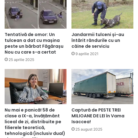
Tentativă de omor: Un
Jandarmii tulceni și-au
tulcean a dat cu mașina
întărit rândurile cu un
peste un bărbat Făgărașu
câine de serviciu
Nou cu care s-a certat
9 aprilie 2021
25 aprilie 2025
Nu mai e panică! 58 de
Captură de PESTE TREI
clase a IX-a, învățământ
MILIOANE DE LEI în Vama
liceal de zi, distribuite pe
Isaccea!
filierele teoretică,
25 august 2025
tehnologică (inclusiv dual)