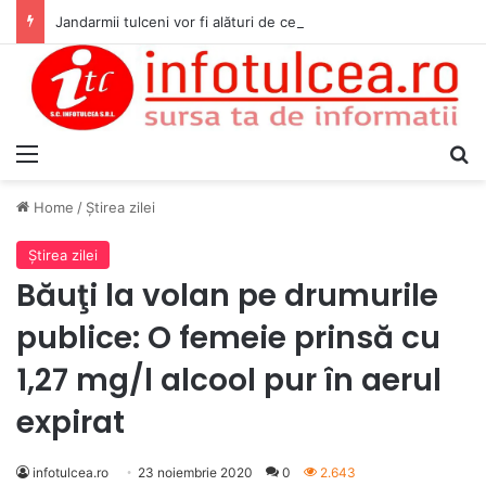
Jandarmii tulceni vor fi alături de cetățenii care vor lua parte la Festivalul Folk Țestos
Menu
S
Home
/
Ştirea zilei
Ştirea zilei
Băuţi la volan pe drumurile
publice: O femeie prinsă cu
1,27 mg/l alcool pur în aerul
expirat
infotulcea.ro
23 noiembrie 2020
0
2.643