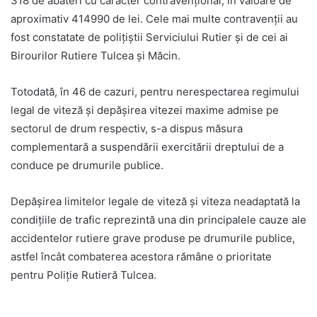
318 de abateri cu caracter contravențional, în valoare de
aproximativ 414990 de lei. Cele mai multe contravenții au
fost constatate de polițiștii Serviciului Rutier și de cei ai
Birourilor Rutiere Tulcea și Măcin.
Totodată, în 46 de cazuri, pentru nerespectarea regimului
legal de viteză și depășirea vitezei maxime admise pe
sectorul de drum respectiv, s-a dispus măsura
complementară a suspendării exercitării dreptului de a
conduce pe drumurile publice.
Depășirea limitelor legale de viteză și viteza neadaptată la
condițiile de trafic reprezintă una din principalele cauze ale
accidentelor rutiere grave produse pe drumurile publice,
astfel încât combaterea acestora rămâne o prioritate
pentru Poliție Rutieră Tulcea.