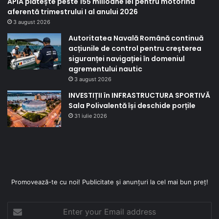
APIA plătește peste 155 milioane lei pentru motorina
aferentă trimestrului I al anului 2026
3 august 2026
Autoritatea Navală Română continuă
acțiunile de control pentru creșterea
siguranței navigației în domeniul
agrementului nautic
3 august 2026
INVESTIȚII în INFRASTRUCTURA SPORTIVĂ
Sala Polivalentă își deschide porțile
31 iulie 2026
Promovează-te cu noi! Publicitate și anunțuri la cel mai bun preț!
Enter
your