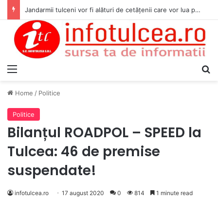
Jandarmii tulceni vor fi alături de cetățenii care vor lua parte la Festivalul Folk Țestos
Menu
S
Home
/
Politice
Politice
Bilanțul ROADPOL – SPEED la
Tulcea: 46 de premise
suspendate!
infotulcea.ro
17 august 2020
0
814
1 minute read