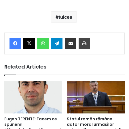
tulcea
Facebook
X
WhatsApp
Telegram
Share via Email
Print
Related Articles
Eugen TERENTE: Facem ce
Statul român rămâne
spunem!
dator moral urmașilor