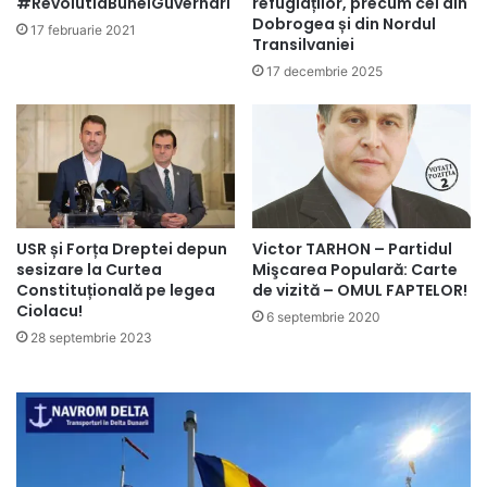
#RevolutiaBuneiGuvernari
refugiaților, precum cei din
Dobrogea și din Nordul
17 februarie 2021
Transilvaniei
17 decembrie 2025
USR și Forța Dreptei depun
Victor TARHON – Partidul
sesizare la Curtea
Mişcarea Populară: Carte
Constituțională pe legea
de vizită – OMUL FAPTELOR!
Ciolacu!
6 septembrie 2020
28 septembrie 2023