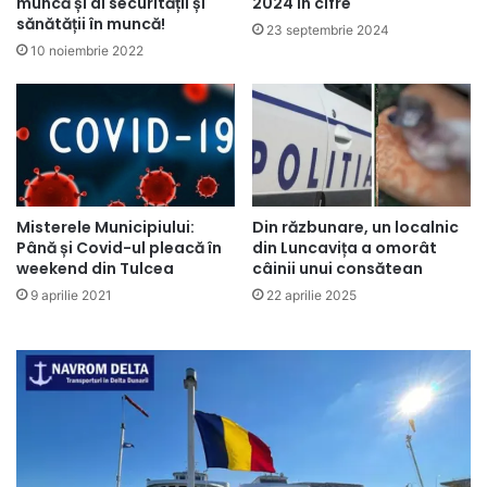
muncă și al securității și
2024 în cifre
sănătății în muncă!
23 septembrie 2024
10 noiembrie 2022
Misterele Municipiului:
Din răzbunare, un localnic
Până și Covid-ul pleacă în
din Luncavița a omorât
weekend din Tulcea
câinii unui consătean
9 aprilie 2021
22 aprilie 2025