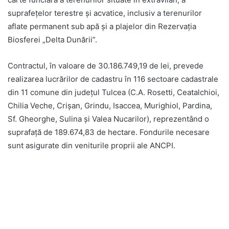
suprafeţelor terestre şi acvatice, inclusiv a terenurilor
aflate permanent sub apă şi a plajelor din Rezervaţia
Biosferei „Delta Dunării”.
Contractul, în valoare de 30.186.749,19 de lei, prevede
realizarea lucrărilor de cadastru în 116 sectoare cadastrale
din 11 comune din județul Tulcea (C.A. Rosetti, Ceatalchioi,
Chilia Veche, Crișan, Grindu, Isaccea, Murighiol, Pardina,
Sf. Gheorghe, Sulina și Valea Nucarilor), reprezentând o
suprafață de 189.674,83 de hectare. Fondurile necesare
sunt asigurate din veniturile proprii ale ANCPI.