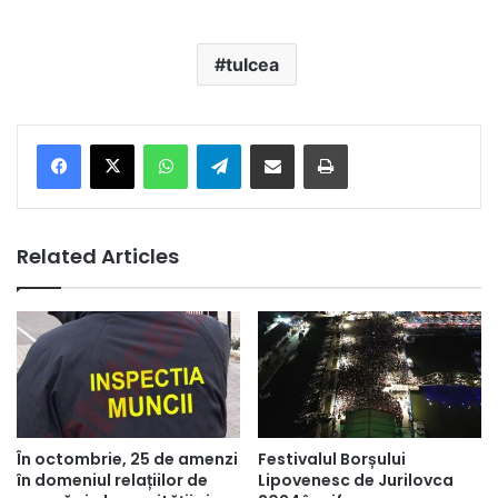
tulcea
Facebook
X
WhatsApp
Telegram
Share via Email
Print
Related Articles
În octombrie, 25 de amenzi
Festivalul Borșului
în domeniul relațiilor de
Lipovenesc de Jurilovca