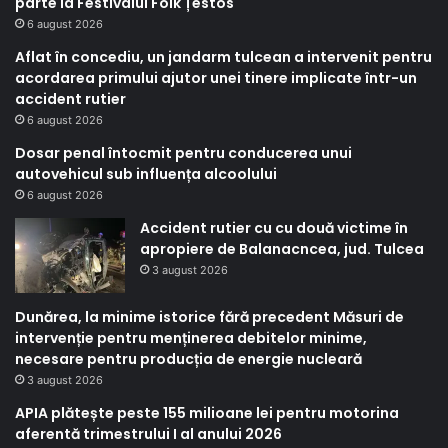
parte la Festivalul Folk Țestos
6 august 2026
Aflat în concediu, un jandarm tulcean a intervenit pentru
acordarea primului ajutor unei tinere implicate într-un
accident rutier
6 august 2026
Dosar penal întocmit pentru conducerea unui
autovehicul sub influența alcoolului
6 august 2026
Accident rutier cu cu două victime în
apropiere de Balanacncea, jud. Tulcea
3 august 2026
Dunărea, la minime istorice fără precedent Măsuri de
intervenție pentru menținerea debitelor minime,
necesare pentru producția de energie nucleară
3 august 2026
APIA plătește peste 155 milioane lei pentru motorina
aferentă trimestrului I al anului 2026