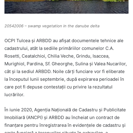
20542006 – swamp vegetation in the danube delta
OCPI Tulcea și ARBDD au afișat documentele tehnice ale
cadastrului, atât la sediile primăriilor comunelor C.A.
Rosetti, Ceatalchioi, Chilia Veche, Grindu, Isaccea,
Murighiol, Pardina, Sf. Gheorghe, Sulina și Valea Nucarilor,
cât și la sediul ARBDD. Noile cărți funciare vor fi eliberate
la începutul lunii septembrie, după expirarea perioadei în
care pot fi depuse contestații cu privire la rezultatul
lucrărilor.
În iunie 2020, Agenția Națională de Cadastru și Publicitate
Imobiliară (ANCPI) și ARBDD au încheiat un contract de
finanțare pentru înregistrarea în evidențele de cadastru și
carte funciară a terenurilor situate în extravilan, a