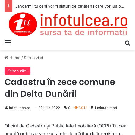
Jandarmii tulceni vor fi alături de cetățenii care vor lua parte la Festivalul Folk Țestos
Menu
S
Home
/
Ştirea zilei
Ştirea zilei
Cadastru în zece comune
din Delta Dunării
infotulcea.ro
22 iulie 2022
0
1.011
1 minute read
Oficiul de Cadastru și Publicitate Imobiliară (OCPI) Tulcea
anunță publicarea rezultatelor lucrărilor de înregistrare