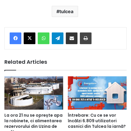
tulcea
Facebook
X
WhatsApp
Telegram
Share via Email
Print
Related Articles
La ora 21 nu se oprește apa
Întrebare: Cu ce se vor
la robinete, ci alimentarea
încălzi 6.809 utilizatori
rezervorului din Uzina de
casnici din Tulcea la iarnă?