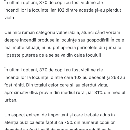
În ultimii opt ani, 370 de copii au fost victime ale
incendiilor la locuințe, iar 102 dintre aceștia și-au pierdut
viața
Cei mici rămân categoria vulnerabilă, atunci când vorbim
despre incendii produse la locuințe sau gospodării! În cele
mai multe situații, ei nu pot aprecia pericolele din jur și le
lipsește puterea de a se salva din calea focului!
În ultimii opt ani, 370 de copii au fost victime ale
incendiilor la locuințe, dintre care 102 au decedat și 268 au
fost răniți. Din totalul celor care și-au pierdut viața,
aproximativ 69% provin din mediul rural, iar 31% din mediul
urban.
Un aspect extrem de important și care trebuie adus în
atenția publică este faptul că 75% din numărul copiilor
decedați au fost lipsiți de supravegherea adulților, la