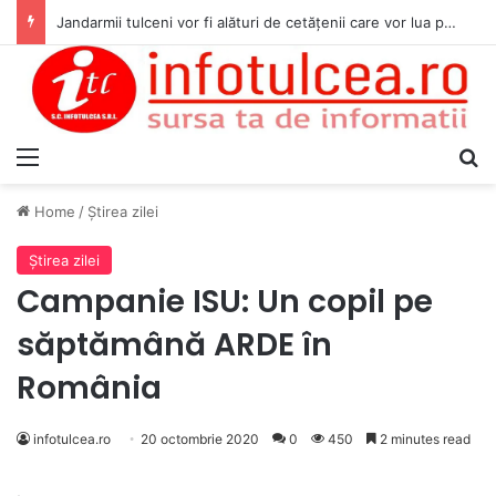
Jandarmii tulceni vor fi alături de cetățenii care vor lua parte la Festivalul Folk Țestos
Menu
S
Home
/
Ştirea zilei
Ştirea zilei
Campanie ISU: Un copil pe
săptămână ARDE în
România
infotulcea.ro
20 octombrie 2020
0
450
2 minutes read