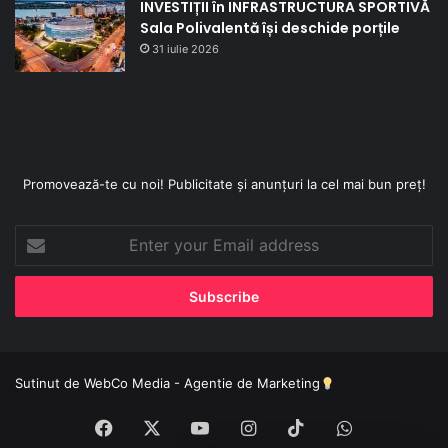
INVESTIȚII în INFRASTRUCTURA SPORTIVĂ
Sala Polivalentă își deschide porțile
31 iulie 2026
Promovează-te cu noi! Publicitate și anunțuri la cel mai bun preț!
Enter
your
Email
address
Sutinut de
WebCo Media - Agentie de Marketing
Facebook
X
YouTube
Instagram
TikTok
WhatsApp