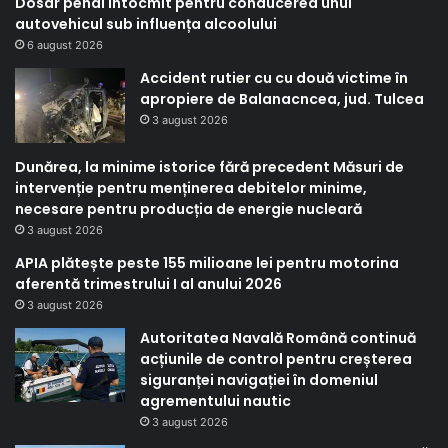
Dosar penal întocmit pentru conducerea unui
autovehicul sub influența alcoolului
6 august 2026
Accident rutier cu cu două victime în
apropiere de Balanacncea, jud. Tulcea
3 august 2026
Dunărea, la minime istorice fără precedent Măsuri de
intervenție pentru menținerea debitelor minime,
necesare pentru producția de energie nucleară
3 august 2026
APIA plătește peste 155 milioane lei pentru motorina
aferentă trimestrului I al anului 2026
3 august 2026
Autoritatea Navală Română continuă
acțiunile de control pentru creșterea
siguranței navigației în domeniul
agrementului nautic
3 august 2026