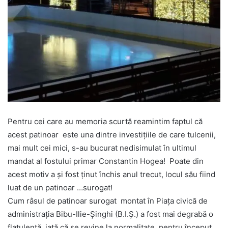
Pentru cei care au memoria scurtă reamintim faptul că
acest patinoar este una dintre investițiile de care tulcenii,
mai mult cei mici, s-au bucurat nedisimulat în ultimul
mandat al fostului primar Constantin Hogea! Poate din
acest motiv a și fost ținut închis anul trecut, locul său fiind
luat de un patinoar …surogat!
Cum râsul de patinoar surogat montat în Piața civică de
administrația Bibu-Ilie-Șinghi (B.I.Ș.) a fost mai degrabă o
flatulență, iată că se revine la normalitate, pentru început,