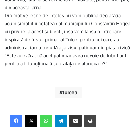
din această iarnă!
Din motive lesne de înțeles nu vom publica declarația
acum simplului cetățean al municipiului Constantin Hogea
cu privire la acest subiect , însă vom lansa o întrebare
inspirată de fostul primar al Tulcei pentru cei care au
administrat iarna trecută așa zisul patinoar din piața civică:
”Este adevărat că acel patinoar avea nevoie de lubrifiant
pentru a fi funcțională suprafața de alunecare?”.
tulcea
Facebook
X
WhatsApp
Telegram
Share via Email
Print