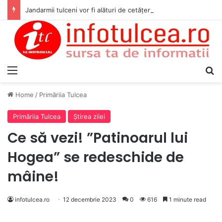
Jandarmii tulceni vor fi alături de cetățenii care vor lua parte la Festivalul Folk Țestos
Menu
S
Home
/
Primăriia Tulcea
Primăriia Tulcea
Ştirea zilei
Ce să vezi! ”Patinoarul lui
Hogea” se redeschide de
mâine!
infotulcea.ro
12 decembrie 2023
0
616
1 minute read