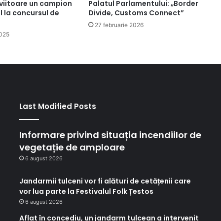
iitoare un campion
Palatul Parlamentului: „Border
l la concursul de
Divide, Customs Connect”
27 februarie 2026
2025
Last Modified Posts
Informare privind situația incendiilor de
vegetație de amploare
6 august 2026
Jandarmii tulceni vor fi alături de cetățenii care
vor lua parte la Festivalul Folk Țestos
6 august 2026
Aflat în concediu, un jandarm tulcean a intervenit