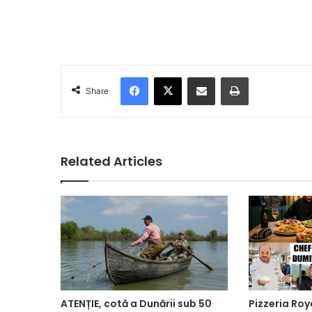
Facebook
X
Share via Email
Print
Share
Related Articles
ATENȚIE, cotă a Dunării sub 50
Pizzeria Roy