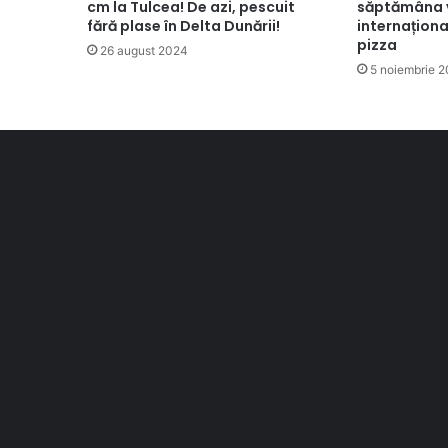
cm la Tulcea! De azi, pescuit
săptămâna v
fără plase în Delta Dunării!
internaționa
pizza
26 august 2024
5 noiembrie 