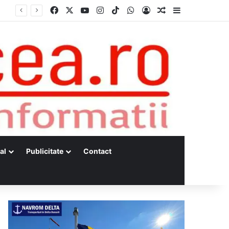
Facebook
X
YouTube
Instagram
TikTok
WhatsApp
Log In
Random Article
Sidebar
al
Publicitate
Contact