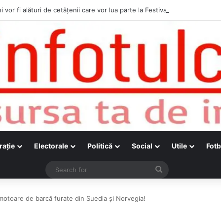
i vor fi alături de cetățenii care vor lua parte la Festivalul Folk Țestos
raţie
Electorale
Politică
Social
Utile
Fotb
Search
for
motoare de barcă furate din Suedia și Norvegia!