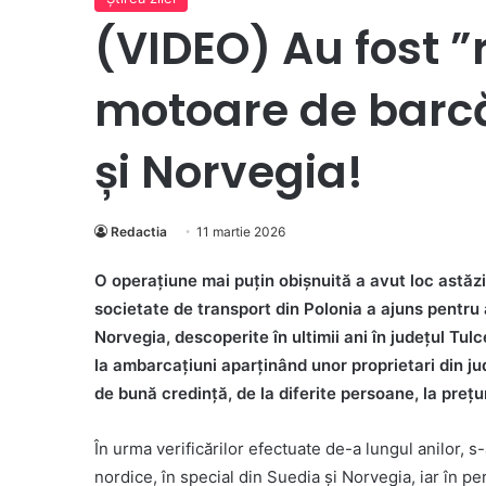
(VIDEO) Au fost ”
motoare de barcă
și Norvegia!
Redactia
11 martie 2026
O operațiune mai puțin obișnuită a avut loc astăzi
societate de transport din Polonia a ajuns pentru 
Norvegia, descoperite în ultimii ani în județul Tulc
la ambarcațiuni aparținând unor proprietari din j
de bună credință, de la diferite persoane, la prețu
În urma verificărilor efectuate de-a lungul anilor, s-
nordice, în special din Suedia și Norvegia, iar în