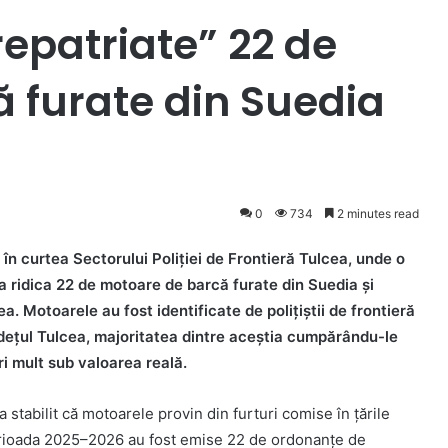
repatriate” 22 de
 furate din Suedia
0
734
2 minutes read
 în curtea Sectorului Poliției de Frontieră Tulcea, unde o
a ridica 22 de motoare de barcă furate din Suedia și
ea. Motoarele au fost identificate de polițiștii de frontieră
udețul Tulcea, majoritatea dintre aceștia cumpărându-le
ri mult sub valoarea reală.
a stabilit că motoarele provin din furturi comise în țările
 perioada 2025–2026 au fost emise 22 de ordonanțe de