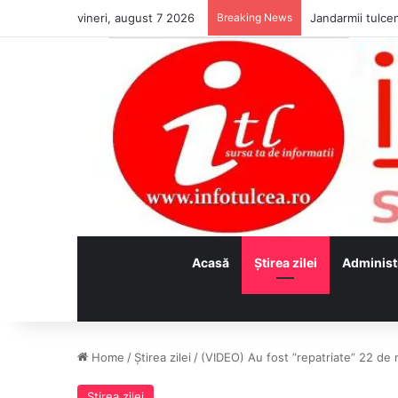
vineri, august 7 2026
Breaking News
Jandarmii tulcen
Acasă
Ştirea zilei
Administ
Home
/
Ştirea zilei
/
(VIDEO) Au fost ”repatriate” 22 de 
Ştirea zilei