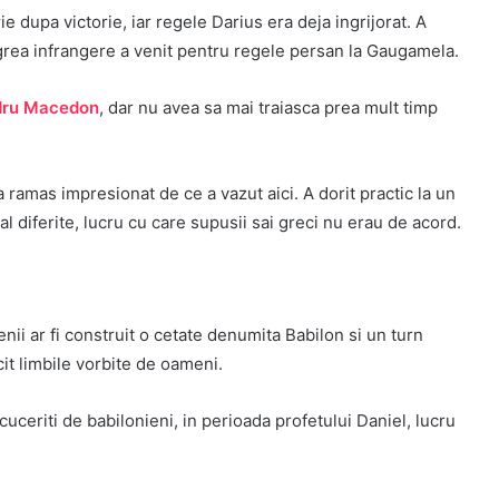
e dupa victorie, iar regele Darius era deja ingrijorat. A
i grea infrangere a venit pentru regele persan la Gaugamela.
dru Macedon
, dar nu avea sa mai traiasca prea mult timp
a ramas impresionat de ce a vazut aici. A dorit practic la un
 diferite, lucru cu care supusii sai greci nu erau de acord.
ii ar fi construit o cetate denumita Babilon si un turn
icit limbile vorbite de oameni.
t cuceriti de babilonieni, in perioada profetului Daniel, lucru