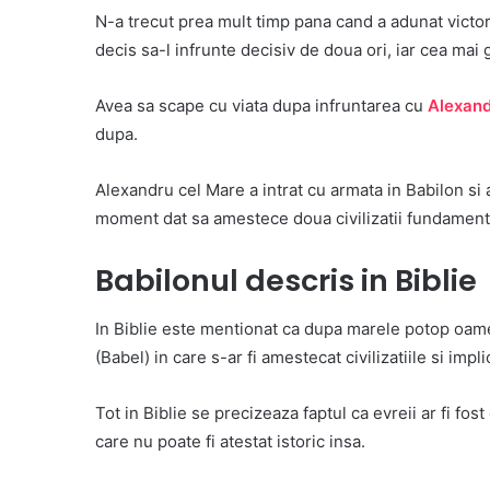
N-a trecut prea mult timp pana cand a adunat victori
decis sa-l infrunte decisiv de doua ori, iar cea ma
Avea sa scape cu viata dupa infruntarea cu
Alexan
dupa.
Alexandru cel Mare a intrat cu armata in Babilon si 
moment dat sa amestece doua civilizatii fundamental
Babilonul descris in Biblie
In Biblie este mentionat ca dupa marele potop oamen
(Babel) in care s-ar fi amestecat civilizatiile si impl
Tot in Biblie se precizeaza faptul ca evreii ar fi fos
care nu poate fi atestat istoric insa.