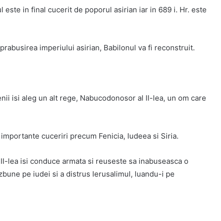
este in final cucerit de poporul asirian iar in 689 i. Hr. este
 prabusirea imperiului asirian, Babilonul va fi reconstruit.
nii isi aleg un alt rege, Nabucodonosor al II-lea, un om care
 importante cuceriri precum Fenicia, Iudeea si Siria.
II-lea isi conduce armata si reuseste sa inabuseasca o
zbune pe iudei si a distrus Ierusalimul, luandu-i pe