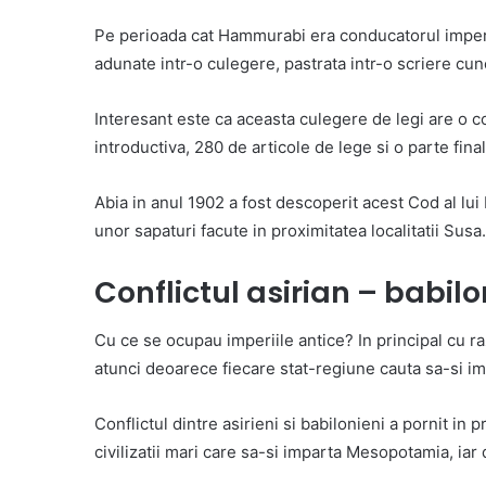
Pe perioada cat Hammurabi era conducatorul imperiul
adunate intr-o culegere, pastrata intr-o scriere cu
Interesant este ca aceasta culegere de legi are o com
introductiva, 280 de articole de lege si o parte final
Abia in anul 1902 a fost descoperit acest Cod al l
unor sapaturi facute in proximitatea localitatii Susa.
Conflictul asirian – babil
Cu ce se ocupau imperiile antice? In principal cu r
atunci deoarece fiecare stat-regiune cauta sa-si i
Conflictul dintre asirieni si babilonieni a pornit in
civilizatii mari care sa-si imparta Mesopotamia, iar