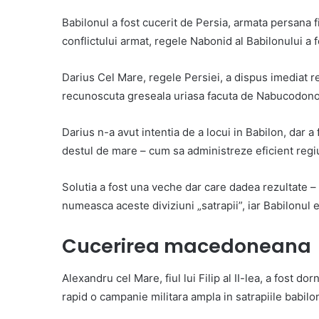
Babilonul a fost cucerit de Persia, armata persana f
conflictului armat, regele Nabonid al Babilonului a fo
Darius Cel Mare, regele Persiei, a dispus imediat re
recunoscuta greseala uriasa facuta de Nabucodono
Darius n-a avut intentia de a locui in Babilon, dar a 
destul de mare – cum sa administreze eficient regiu
Solutia a fost una veche dar care dadea rezultate – d
numeasca aceste diviziuni „satrapii”, iar Babilonul e
Cucerirea macedoneana
Alexandru cel Mare, fiul lui Filip al II-lea, a fost do
rapid o campanie militara ampla in satrapiile babilo