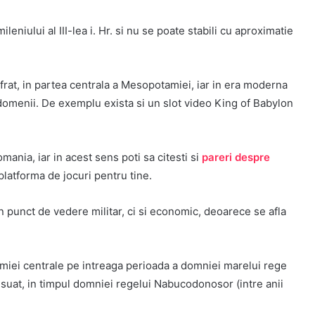
eniului al III-lea i. Hr. si nu se poate stabili cu aproximatie
frat, in partea centrala a Mesopotamiei, iar in era moderna
domenii. De exemplu exista si un slot video King of Babylon
mania, iar in acest sens poti sa citesti si
pareri despre
platforma de jocuri pentru tine.
n punct de vedere militar, ci si economic, deoarece se afla
amiei centrale pe intreaga perioada a domniei marelui rege
 esuat, in timpul domniei regelui Nabucodonosor (intre anii