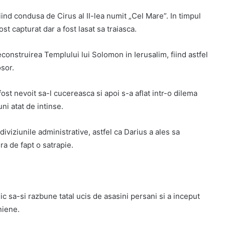
iind condusa de Cirus al II-lea numit „Cel Mare”. In timpul
st capturat dar a fost lasat sa traiasca.
construirea Templului lui Solomon in Ierusalim, fiind astfel
sor.
fost nevoit sa-l cucereasca si apoi s-a aflat intr-o dilema
ni atat de intinse.
iviziunile administrative, astfel ca Darius a ales sa
ra de fapt o satrapie.
rnic sa-si razbune tatal ucis de asasini persani si a inceput
niene.