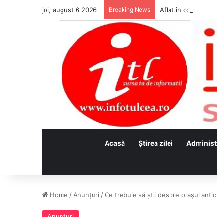
joi, august 6 2026
Breaking News
Acasă
Ştirea zilei
Administ
Home
/
Anunţuri
/
Ce trebuie să știi despre orașul antic
Anunţuri