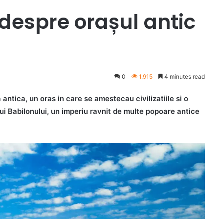
 despre orașul antic
0
1.915
4 minutes read
 antica, un oras in care se amestecau civilizatiile si o
ui Babilonului, un imperiu ravnit de multe popoare antice