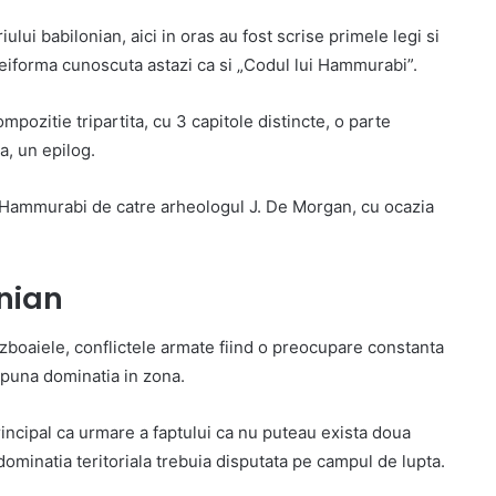
ui babilonian, aici in oras au fost scrise primele legi si
neiforma cunoscuta astazi ca si „Codul lui Hammurabi”.
pozitie tripartita, cu 3 capitole distincte, o parte
a, un epilog.
ui Hammurabi de catre arheologul J. De Morgan, cu ocazia
onian
azboaiele, conflictele armate fiind o preocupare constanta
mpuna dominatia in zona.
 principal ca urmare a faptului ca nu puteau exista doua
 dominatia teritoriala trebuia disputata pe campul de lupta.