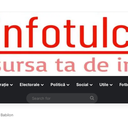
raţie
Electorale
Politică
Social
Utile
Fotb
Search
for
 Babilon